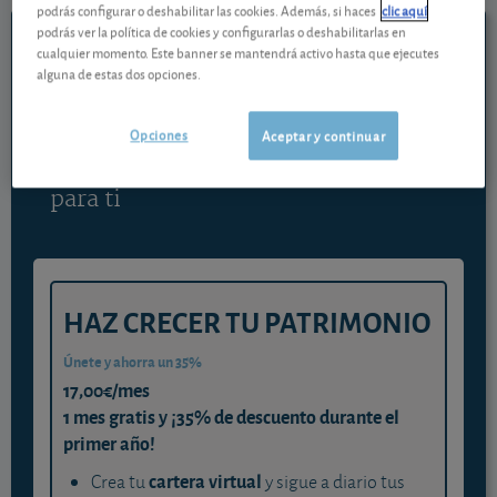
podrás configurar o deshabilitar las cookies. Además, si haces
clic aquí
Contenido reservado a SOCIOS
podrás ver la política de cookies y configurarlas o deshabilitarlas en
cualquier momento. Este banner se mantendrá activo hasta que ejecutes
alguna de estas dos opciones.
Gestiona tu dinero con visión
experta
Opciones
Aceptar y continuar
y consigue que cada euro trabaje
para ti
HAZ CRECER TU PATRIMONIO
Únete y ahorra un 35%
17,00€/mes
1 mes gratis y ¡35% de descuento durante el
primer año!
cartera virtual
Crea tu
y sigue a diario tus