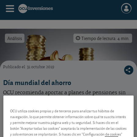
Análisis
Tiempo de lectura: 4 min.
Publicado el
31 octubre 2019
Encontrar el mejor depósito a plazo para su caso concreto es muy sencillo con nuestro 
Día mundial del ahorro
OCU recomienda aportar a planes de pensiones sin
dejarse llevar por las ofertas de los bancos.
OCU utiliza cookies propias y de terceros para analizar tus hábitos de
navegación, lo que permite obtener información sobre qué te suscita interés
y permite mejorar nuestra página web y tu seguridad. Si haces clic en el
botón "Aceptar todas las cookies" aceptarás la implementación de las cookies
y solo entonces se implantarán. Si haces clic en "Configuración de cookies"