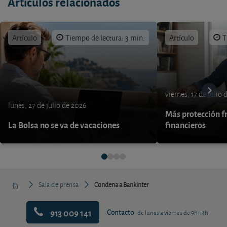
Artículos relacionados
Artículo
Tiempo de lectura: 3 min.
Artículo
T
viernes, 17 de julio
lunes, 27 de julio de 2026
Más protección fr
La Bolsa no se va de vacaciones
financieros
Sala de prensa
Condena a Bankinter
913 009 141
Contacto
de lunes a viernes de 9h-14h