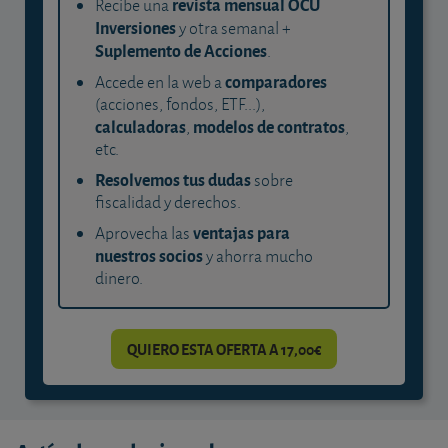
revista mensual OCU
Recibe una
Inversiones
y otra semanal +
Suplemento de Acciones
.
comparadores
Accede en la web a
(acciones, fondos, ETF...),
calculadoras
modelos de contratos
,
,
etc.
Resolvemos tus dudas
sobre
fiscalidad y derechos.
ventajas para
Aprovecha las
nuestros socios
y ahorra mucho
dinero.
QUIERO ESTA OFERTA A 17,00€