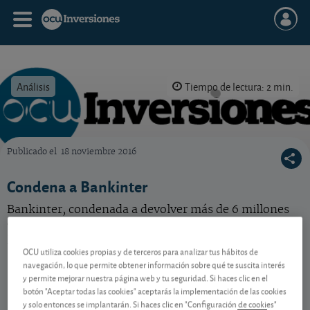
Análisis
Tiempo de lectura: 2 min.
Publicado el
18 noviembre 2016
OCU Inversiones
Condena a Bankinter
Bankinter, condenada a devolver más de 6 millones
de euros a 81 clientes a los que colocó preferentes y
productos de riesgo sin cumplir sus obligaciones
OCU utiliza cookies propias y de terceros para analizar tus hábitos de
navegación, lo que permite obtener información sobre qué te suscita interés
y permite mejorar nuestra página web y tu seguridad. Si haces clic en el
Contenido reservado a SOCIOS
botón "Aceptar todas las cookies" aceptarás la implementación de las cookies
y solo entonces se implantarán. Si haces clic en "Configuración de cookies"