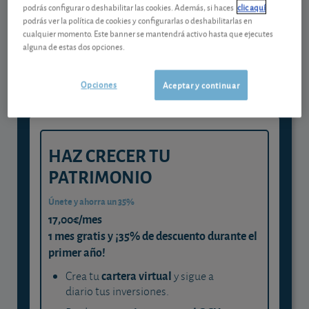
podrás configurar o deshabilitar las cookies. Además, si haces
clic aquí
Gestiona tu dinero con visión
podrás ver la política de cookies y configurarlas o deshabilitarlas en
cualquier momento. Este banner se mantendrá activo hasta que ejecutes
experta
alguna de estas dos opciones.
y consigue que cada euro trabaje
para ti
Opciones
Aceptar y continuar
HAZ CRECER TU
PATRIMONIO
Únete y ahorra un 35%
17,00€/mes
1 mes gratis y ¡35% de descuento durante el
primer año!
cartera virtual
Crea tu
y sigue a
diario tus inversiones.