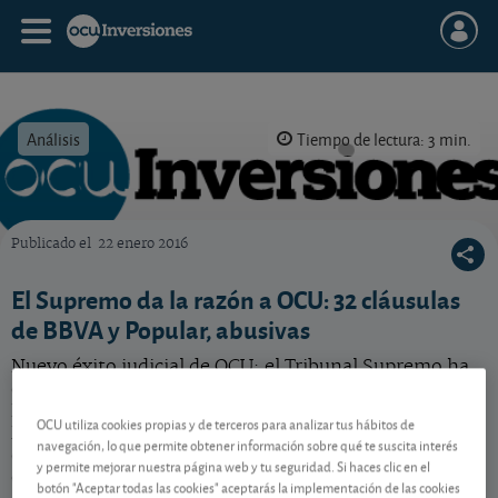
Análisis
Tiempo de lectura: 3 min.
Publicado el
22 enero 2016
OCU Inversiones
El Supremo da la razón a OCU: 32 cláusulas
de BBVA y Popular, abusivas
Nuevo éxito judicial de OCU: el Tribunal Supremo ha
desestimado los recursos presentados por BBVA y
Banco Popular contra la sentencia de la Audiencia
OCU utiliza cookies propias y de terceros para analizar tus hábitos de
Provincial de Madrid, y ha confirmado la nulidad de 32
navegación, lo que permite obtener información sobre qué te suscita interés
cláusulas de diversos contratos bancarios de las dos
y permite mejorar nuestra página web y tu seguridad. Si haces clic en el
entidades.
botón "Aceptar todas las cookies" aceptarás la implementación de las cookies