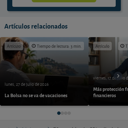
Artículos relacionados
Artículo
Tiempo de lectura: 3 min.
Artículo
T
viernes, 17 de julio
lunes, 27 de julio de 2026
Más protección fr
La Bolsa no se va de vacaciones
financieros