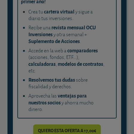
primer año!
cartera virtual
Crea tu
y sigue a
diario tus inversiones.
revista mensual OCU
Recibe una
Inversiones
y otra semanal +
Suplemento de Acciones
.
comparadores
Accede en la web a
(acciones, fondos, ETF...),
calculadoras
modelos de contratos
,
,
etc.
Resolvemos tus dudas
sobre
fiscalidad y derechos.
ventajas para
Aprovecha las
nuestros socios
y ahorra mucho
dinero.
QUIERO ESTA OFERTA A 17,00€