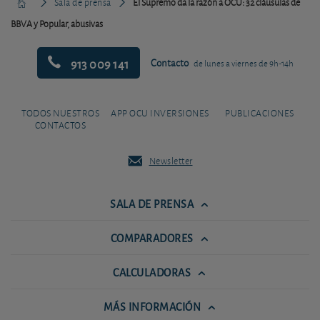
Sala de prensa
El Supremo da la razón a OCU: 32 cláusulas de
BBVA y Popular, abusivas
913 009 141
Contacto
de lunes a viernes de 9h-14h
TODOS NUESTROS
APP OCU INVERSIONES
PUBLICACIONES
CONTACTOS
Newsletter
SALA DE PRENSA
COMPARADORES
CALCULADORAS
MÁS INFORMACIÓN