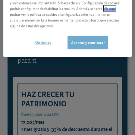
y solo entonces se implantarán. Si haces clic en "Configuración de cookies"
podrás configurar o deshabilitar las cookies. Además, si haces
clic aquí
podrás ver la política de cookies y configurarlas o deshabilitarlas en
Contenido reservado a SOCIOS
cualquier momento. Este banner se mantendrá activo hasta que ejecutes
alguna de estas dos opciones.
Gestiona tu dinero con visión
experta
Opciones
Aceptar y continuar
y consigue que cada euro trabaje
para ti
HAZ CRECER TU
PATRIMONIO
Únete y ahorra un 35%
17,00€/mes
1 mes gratis y ¡35% de descuento durante el