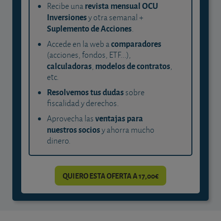
revista mensual OCU
Recibe una
Inversiones
y otra semanal +
Suplemento de Acciones
.
comparadores
Accede en la web a
(acciones, fondos, ETF...),
calculadoras
modelos de contratos
,
,
etc.
Resolvemos tus dudas
sobre
fiscalidad y derechos.
ventajas para
Aprovecha las
nuestros socios
y ahorra mucho
dinero.
QUIERO ESTA OFERTA A 17,00€