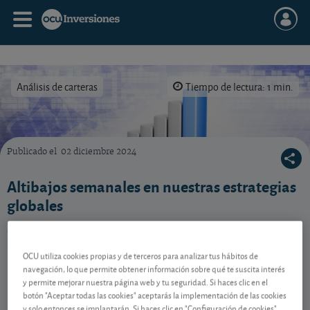
Análisis de carteras
Tiempo de lectura: 1 min.
Publicado el
02 diciembre 2024
Nuestras carteras modelo sufrieron caídas esta semana, a excepción de la defensiva que 
Altibajos semanales en nuestras estrategias
globales
Nuestras estrategias saldan la semana en negativo,
salvo la defensiva. Vea su desempeño en detalle.
OCU utiliza cookies propias y de terceros para analizar tus hábitos de
navegación, lo que permite obtener información sobre qué te suscita interés
y permite mejorar nuestra página web y tu seguridad. Si haces clic en el
Contenido reservado a SOCIOS
botón "Aceptar todas las cookies" aceptarás la implementación de las cookies
y solo entonces se implantarán. Si haces clic en "Configuración de cookies"