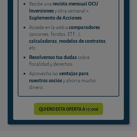
revista mensual OCU
Recibe una
Inversiones
y otra semanal +
Suplemento de Acciones
.
comparadores
Accede en la web a
(acciones, fondos, ETF...),
calculadoras
modelos de contratos
,
,
etc.
Resolvemos tus dudas
sobre
fiscalidad y derechos.
ventajas para
Aprovecha las
nuestros socios
y ahorra mucho
dinero.
QUIERO ESTA OFERTA A 17,00€