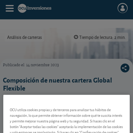
Análisis de carteras
Tiempo de lectura: 2 min.
Publicado el
14 noviembre 2023
La cartera Global Flexible es una de nuestras carteras modelo.
Composición de nuestra cartera Global
Flexible
Vea la distribución actual de las inversiones de
nuestra estrategia Global Flexible.
OCU utiliza cookies propias y de terceros para analizar tus hábitos de
navegación, lo que permite obtener información sobre qué te suscita interés
y permite mejorar nuestra página web y tu seguridad. Si haces clic en el
Contenido reservado a SOCIOS
botón "Aceptar todas las cookies" aceptarás la implementación de las cookies
y solo entonces se implantarán. Si haces clic en "Configuración de cookies"