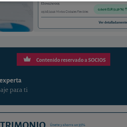
ES0162741005
0,6416 EUR (0,59 %)
05/08/2026 Mixtos Globales Flexibles
Ver detalladament
Contenido reservado a SOCIOS
 experta
aje para ti
ATRIMONIO
Únete y ahorra un 35%