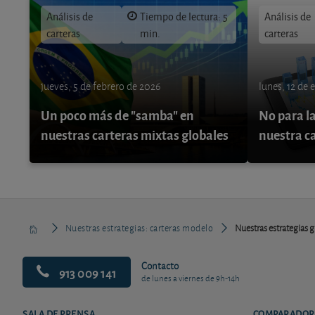
Análisis de
Tiempo de lectura: 5
Análisis de
carteras
min.
carteras
jueves, 5 de febrero de 2026
lunes, 12 de 
Un poco más de "samba" en
No para la
nuestras carteras mixtas globales
nuestra c
Nuestras estrategias: carteras modelo
Nuestras estrategias gl
Contacto
913 009 141
de lunes a viernes de 9h-14h
SALA DE PRENSA
COMPARADOR