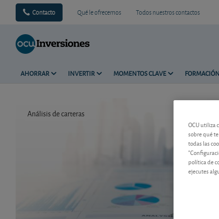
Contacto
Qué le ofrecemos
Todos nuestros contactos
AHORRAR
INVERTIR
MOMENTOS CLAVE
FORMACIÓ
Análisis de carteras
Tiempo de 
OCU utiliza 
sobre qué te
todas las co
"Configuraci
política de 
ejecutes alg