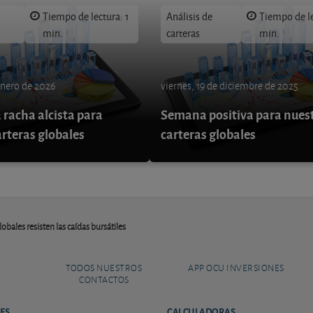
Tiempo de lectura: 1
Análisis de
Tiempo de le
min.
carteras
min.
enero de 2026
viernes, 19 de diciembre de 2025
 racha alcista para
Semana positiva para nues
arteras globales
carteras globales
obales resisten las caídas bursátiles
TODOS NUESTROS
APP OCU INVERSIONES
CONTACTOS
ES
CALCULADORAS