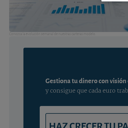
Conozca la evolución semanal de nuestras carteras modelo.
Gestiona tu dinero con visión
y consigue que cada euro trab
HAZ CRECER TU P