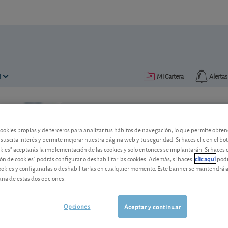
N
Mi Cartera
Alertas
Publicado el
23 enero 2023
lectura: 2 min.
cookies propias y de terceros para analizar tus hábitos de navegación, lo que permite obte
 suscita interés y permite mejorar nuestra página web y tu seguridad. Si haces clic en el bo
okies" aceptarás la implementación de las cookies y solo entonces se implantarán. Si haces c
Nuestras estrategias globales
ón de cookies" podrás configurar o deshabilitar las cookies. Además, si haces
clic aquí
podr
cookies y configurarlas o deshabilitarlas en cualquier momento. Este banner se mantendrá 
Tras semanas de subidas, acciones y ob
una de estas dos opciones.
ligeramente.
Opciones
Aceptar y continuar
Metavalor Global
109,10 EUR