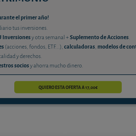
urante el primer año!
diario tus inversiones.
U Inversiones
Suplemento de Acciones
y otra semanal +
.
es
calculadoras
modelos de con
(acciones, fondos, ETF...),
,
calidad y derechos.
stros socios
y ahorra mucho dinero.
QUIERO ESTA OFERTA A 17,00€