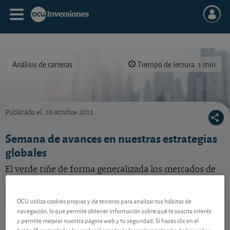
Análisis de carteras
Tiempo de lectura: 1 min.
Publicado el
28 octubre 2022
Semana en calma para nuestras carteras modelo.
Semana de avances en nuestras estrategias
globales
El verde tiñe de forma generalizada los mercados de
acciones y obligaciones. Conozca el desempeño de
nuestras carteras modelo en detalle.
OCU utiliza cookies propias y de terceros para analizar tus hábitos de
Metavalor Global
109,10 EUR
navegación, lo que permite obtener información sobre qué te suscita interés
y permite mejorar nuestra página web y tu seguridad. Si haces clic en el
ES0162741005