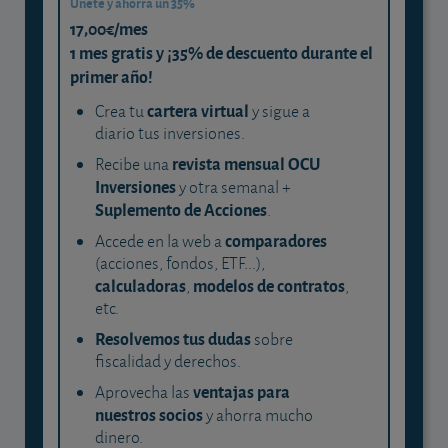
Únete y ahorra un 35%
17,00€/mes
1 mes gratis y ¡35% de descuento durante el
primer año!
cartera virtual
Crea tu
y sigue a
diario tus inversiones.
revista mensual OCU
Recibe una
Inversiones
y otra semanal +
Suplemento de Acciones
.
comparadores
Accede en la web a
(acciones, fondos, ETF...),
calculadoras
modelos de contratos
,
,
etc.
Resolvemos tus dudas
sobre
fiscalidad y derechos.
ventajas para
Aprovecha las
nuestros socios
y ahorra mucho
dinero.