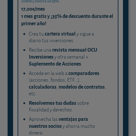
Únete y ahorra un 35%
17,00€/mes
1 mes gratis y ¡35% de descuento durante el
primer año!
cartera virtual
Crea tu
y sigue a
diario tus inversiones.
revista mensual OCU
Recibe una
Inversiones
y otra semanal +
Suplemento de Acciones
.
comparadores
Accede en la web a
(acciones, fondos, ETF...),
calculadoras
modelos de contratos
,
,
etc.
Resolvemos tus dudas
sobre
fiscalidad y derechos.
ventajas para
Aprovecha las
nuestros socios
y ahorra mucho
dinero.