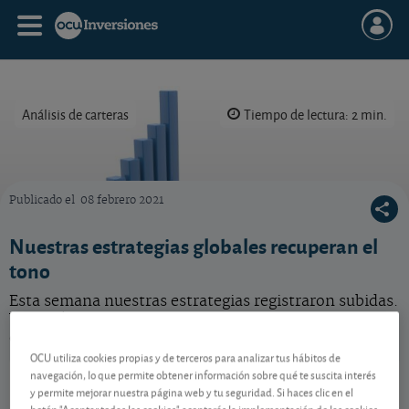
Análisis de carteras
Tiempo de lectura: 2 min.
Publicado el
08 febrero 2021
En 2026 resultará esencial seguir diversificando como hacemos con nuestras estrategias 
Nuestras estrategias globales recuperan el
tono
Esta semana nuestras estrategias registraron subidas.
Vea qué inversiones se comportaron mejor y tiraron
del carro.
OCU utiliza cookies propias y de terceros para analizar tus hábitos de
Metavalor Global
109,74 EUR
navegación, lo que permite obtener información sobre qué te suscita interés
y permite mejorar nuestra página web y tu seguridad. Si haces clic en el
ES0162741005