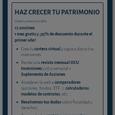
HAZ CRECER TU PATRIMONIO
Únete y ahorra un 35%
17,00€/mes
1 mes gratis y ¡35% de descuento durante el
primer año!
cartera virtual
Crea tu
y sigue a diario tus
inversiones.
revista mensual OCU
Recibe una
Inversiones
y otra semanal +
Suplemento de Acciones
.
comparadores
Accede en la web a
calculadoras
(acciones, fondos, ETF...),
,
modelos de contratos
, etc.
Resolvemos tus dudas
sobre fiscalidad y
derechos.