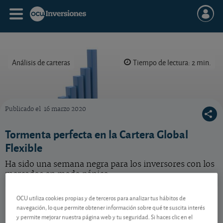
Análisis de carteras
Tiempo de lectura: 2 min.
Publicado el
16 marzo 2020
En 2026 resultará esencial seguir diversificando como hacemos con nuestras estrategias 
Tormenta perfecta en la Cartera Global
Flexible
Ha sido una semana negra para los inversores con los
mercados en modo pánico.
Metavalor Global
109,74 EUR
OCU utiliza cookies propias y de terceros para analizar tus hábitos de
ES0162741005
navegación, lo que permite obtener información sobre qué te suscita interés
y permite mejorar nuestra página web y tu seguridad. Si haces clic en el
-0,6386 EUR (-0,58 %)
04/08/2026 Mixtos Globales Flexibles