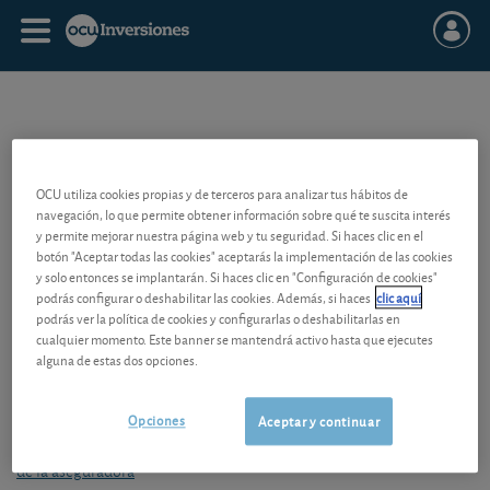
Seguros
OCU utiliza cookies propias y de terceros para analizar tus hábitos de
Solicitud de rescate de un seguro de ahorro
navegación, lo que permite obtener información sobre qué te suscita interés
Reclamación por desacuerdo con la comunicación de anulación o
y permite mejorar nuestra página web y tu seguridad. Si haces clic en el
aumento de prima
botón "Aceptar todas las cookies" aceptarás la implementación de las cookies
Reclamación al Servicio de Reclamaciones de la DGSFP por negativa
y solo entonces se implantarán. Si haces clic en "Configuración de cookies"
de la aseguradora
podrás configurar o deshabilitar las cookies. Además, si haces
clic aquí
podrás ver la política de cookies y configurarlas o deshabilitarlas en
Reclamación al servicio de atención al cliente de la compañía
cualquier momento. Este banner se mantendrá activo hasta que ejecutes
aseguradora
alguna de estas dos opciones.
Comunicación del inicio de la vía pericial en un siniestro
Reclamación por indemnización insuficiente en un accidente con
Opciones
otro vehículo culpable
Aceptar y continuar
Reclamación al Servicio de Reclamaciones de la DGSFP por silencio
de la aseguradora