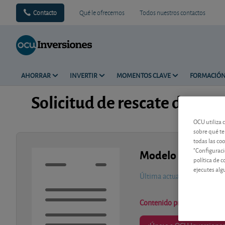
Contacto
Qué le ofrecemos
Todos nuestros contactos
AHORRAR
INVERTIR
MOMENTOS CLAVE
FORMACIÓ
Solicitud de rescate de un 
OCU utiliza 
sobre qué te
todas las co
"Configuraci
Modelo de docum
política de 
ejecutes alg
Última actualización-
jueve
Contenido premium