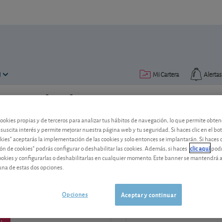
N
Mi Cartera
Alertas
seguro de ahorro
cookies propias y de terceros para analizar tus hábitos de navegación, lo que permite obte
 suscita interés y permite mejorar nuestra página web y tu seguridad. Si haces clic en el bo
okies" aceptarás la implementación de las cookies y solo entonces se implantarán. Si haces c
ón de cookies" podrás configurar o deshabilitar las cookies. Además, si haces
clic aquí
podr
entos
cookies y configurarlas o deshabilitarlas en cualquier momento. Este banner se mantendrá 
Si tiene dudas y quiere
una de estas dos opciones.
s, 8 de septiembre de 2022
913 009 141
Opciones
Aceptar y continuar
de lunes a viernes de 9:00 