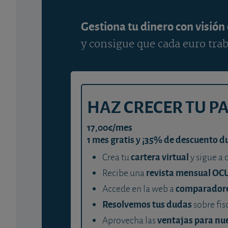
Gestiona tu dinero con visión
y consigue que cada euro trab
HAZ CRECER TU P
17,00€/mes
1 mes gratis y ¡35% de descuento d
cartera virtual
Crea tu
y sigue a 
revista mensual OC
Recibe una
comparador
Accede en la web a
Resolvemos tus dudas
sobre fis
ventajas para nue
Aprovecha las