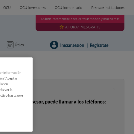
OCU
OCU Inversiones
OCU Inmobiliario
Prensa e instituciones
Análisis, recomendaciones, carteras modelo y mucho más
AHORA 1 MES GRATIS
Iniciar sesión
Regístrate
Útiles
|
ner información
tón "Aceptar
lic en
ás ver la
activo hasta que
 hablar con un asesor, puede llamar a los teléfonos:
a 14:00 h