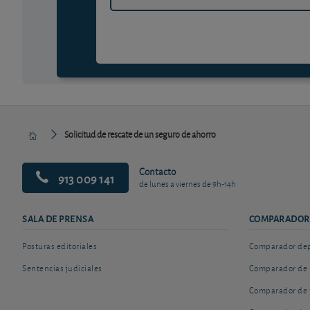
Solicitud de rescate de un seguro de ahorro
Contacto
913 009 141
de lunes a viernes de 9h-14h
SALA DE PRENSA
COMPARADOR
Posturas editoriales
Comparador depó
Sentencias judiciales
Comparador de 
Comparador de 