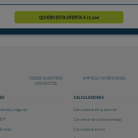
QUIERO ESTA OFERTA A 17,00€
TODOS NUESTROS
APP OCU INVERSIONES
CONTACTOS
ES
CALCULADORAS
sitos y seguros
Calculadora de la pensión
ETF
Conversor de criptomonedas
fondos
Calculadora de oro