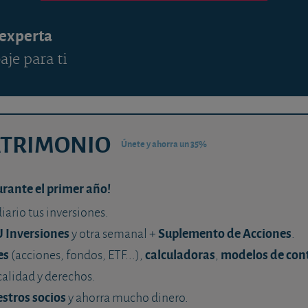
 experta
aje para ti
ATRIMONIO
Únete y ahorra un 35%
urante el primer año!
diario tus inversiones.
U Inversiones
Suplemento de Acciones
y otra semanal +
.
es
calculadoras
modelos de con
(acciones, fondos, ETF...),
,
calidad y derechos.
stros socios
y ahorra mucho dinero.