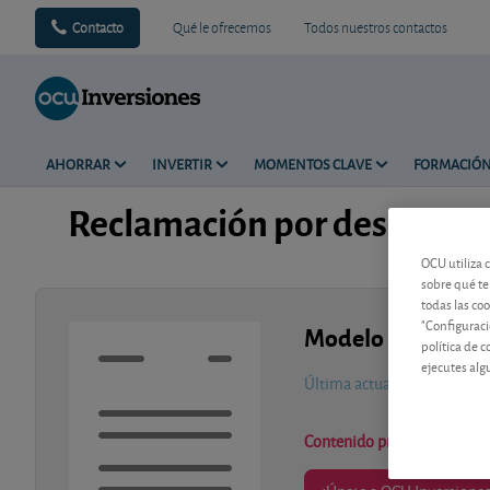
Contacto
Qué le ofrecemos
Todos nuestros contactos
AHORRAR
INVERTIR
MOMENTOS CLAVE
FORMACIÓ
Reclamación por desacuerd
OCU utiliza 
sobre qué te
todas las co
"Configuraci
Modelo de docum
política de 
ejecutes alg
Última actualización-
jueve
Contenido premium