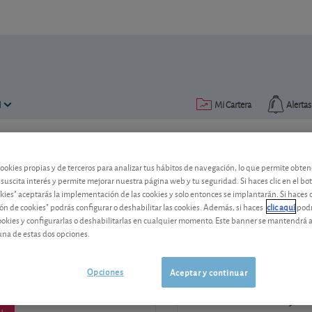
N
Mi Cartera
Alertas
o con la comunicación de anula
cookies propias y de terceros para analizar tus hábitos de navegación, lo que permite obte
 suscita interés y permite mejorar nuestra página web y tu seguridad. Si haces clic en el bo
okies" aceptarás la implementación de las cookies y solo entonces se implantarán. Si haces c
ón de cookies" podrás configurar o deshabilitar las cookies. Además, si haces
clic aquí
podr
entos
cookies y configurarlas o deshabilitarlas en cualquier momento. Este banner se mantendrá 
una de estas dos opciones.
Si tiene dudas y quiere
s, 9 de junio de 2022
913 009 141
Opciones
Aceptar y continuar
de lunes a viernes de 9:00 