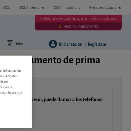
OCU
OCU Inversiones
OCU Inmobiliario
Prensa e instituciones
Análisis, recomendaciones, carteras modelo y mucho más
AHORA 1 MES GRATIS
Iniciar sesión
Regístrate
Útiles
|
ción o aumento de prima
ner información
tón "Aceptar
lic en
ás ver la
activo hasta que
 hablar con un asesor, puede llamar a los teléfonos:
a 14:00 h