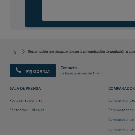
Reclamación por desacuerdo con la comunicación de anulación o au
Contacto
913 009 141
de lunes a viernes de 9h-14h
SALA DE PRENSA
COMPARADOR
Posturas editoriales
Comparador depó
Sentencias judiciales
Comparador de 
Comparador de 
Comparador de 