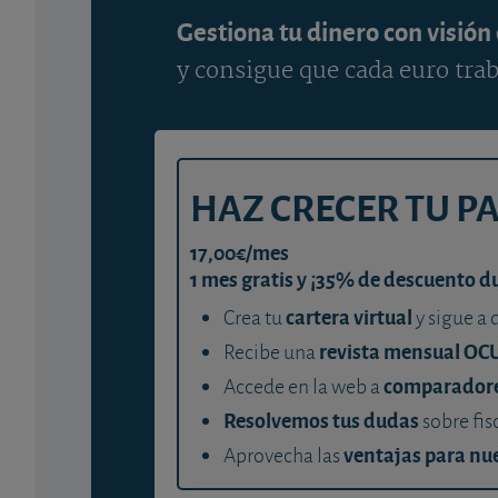
Gestiona tu dinero con visión
y consigue que cada euro trab
HAZ CRECER TU P
17,00€/mes
1 mes gratis y ¡35% de descuento d
cartera virtual
Crea tu
y sigue a 
revista mensual OC
Recibe una
comparador
Accede en la web a
Resolvemos tus dudas
sobre fis
ventajas para nue
Aprovecha las