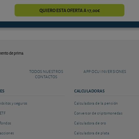
QUIERO ESTA OFERTA A 17,00€
mento de prima
TODOS NUESTROS
APP OCU INVERSIONES
CONTACTOS
ES
CALCULADORAS
sitos y seguros
Calculadora de la pensión
ETF
Conversor de criptomonedas
fondos
Calculadora de oro
acciones
Calculadora de plata