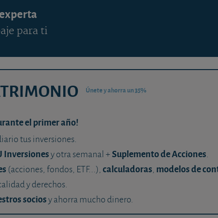
 experta
aje para ti
ATRIMONIO
Únete y ahorra un 35%
urante el primer año!
diario tus inversiones.
U Inversiones
Suplemento de Acciones
y otra semanal +
.
es
calculadoras
modelos de con
(acciones, fondos, ETF...),
,
calidad y derechos.
stros socios
y ahorra mucho dinero.