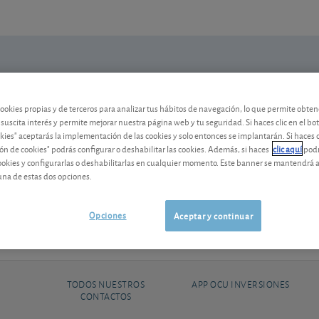
N
Mi Cartera
Alertas
cookies propias y de terceros para analizar tus hábitos de navegación, lo que permite obte
 suscita interés y permite mejorar nuestra página web y tu seguridad. Si haces clic en el bo
okies" aceptarás la implementación de las cookies y solo entonces se implantarán. Si haces c
ón de cookies" podrás configurar o deshabilitar las cookies. Además, si haces
clic aquí
podr
cookies y configurarlas o deshabilitarlas en cualquier momento. Este banner se mantendrá 
una de estas dos opciones.
Opciones
Aceptar y continuar
TODOS NUESTROS
APP OCU INVERSIONES
CONTACTOS