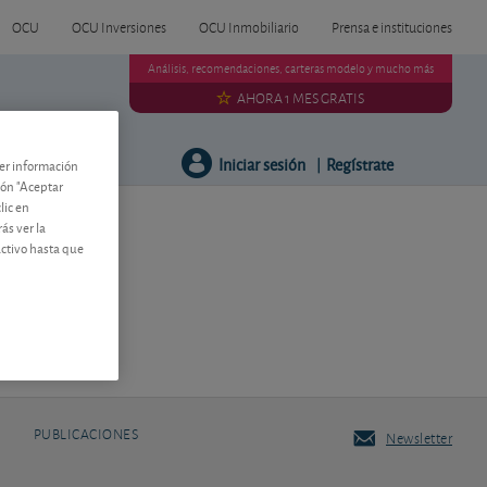
OCU
OCU Inversiones
OCU Inmobiliario
Prensa e instituciones
Análisis, recomendaciones, carteras modelo y mucho más
AHORA 1 MES GRATIS
Iniciar sesión
Regístrate
Útiles
|
ner información
tón "Aceptar
lic en
ás ver la
activo hasta que
PUBLICACIONES
Newsletter