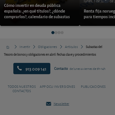
lunes, 1 de junio de
Cómo invertir en deuda pública
española: ¿en qué títulos?, ¿dónde
Renta fija norueg
comprarlos?, calendario de subastas
para tiempos inc
Invertir
Obligaciones
Artículos
Subastas del
Tesoro de bonos y obligaciones en abril: fechas clave y procedimientos
913 009 141
Contacto
de lunes a viernes de 9h-14h
TODOS NUESTROS
APP OCU INVERSIONES
PUBLICACIONES
CONTACTOS
Newsletter