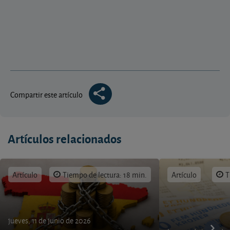
Compartir este artículo
Artículos relacionados
Artículo
Tiempo de lectura: 18 min.
Artículo
T
jueves, 11 de junio de 2026