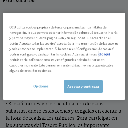
estas subastas.
El Tesoro Público (
www.tesoro.es
) abrirá el mes de
abril con una subasta de bonos el jueves día 3 y
OCU utiliza cookies propias y de terceros para analizar tus hábitos de
navegación, lo que permite obtener información sobre qué te suscita interés
apenas una semana después, el 10 de abril, se
y permite mejorar nuestra página web y tu seguridad. Si haces clic en el
celebrará la siguiente subasta de bonos y
botón "Aceptar todas las cookies" aceptarás la implementación de las cookies
obligaciones. En el caso de los bonos y
y solo entonces se implantarán. Si haces clic en "Configuración de cookies"
podrás configurar o deshabilitar las cookies. Además, si haces
clic aquí
obligaciones, no se conocerá qué tipo de títulos
podrás ver la política de cookies y configurarlas o deshabilitarlas en
(vencimiento, cupón…) se subastarán hasta la
cualquier momento. Este banner se mantendrá activo hasta que ejecutes
tarde del viernes anterior a la subasta.
alguna de estas dos opciones.
Procedimientos para participar en las
Opciones
Aceptar y continuar
subastas del Tesoro
·
Si está interesado en acudir a una de estas
subastas, anote estas fechas y téngalas en cuenta a
la hora de realizar los trámites. Para participar en
las subastas del Tesoro Público, es importante