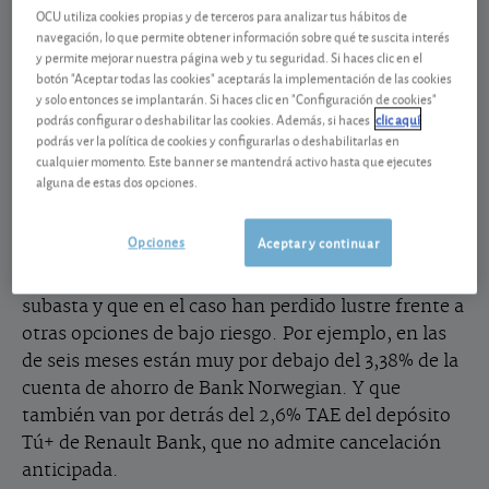
El 4 de febrero el Tesoro Público celebrará una
OCU utiliza cookies propias y de terceros para analizar tus hábitos de
nueva subasta de letras a los plazos de 6 y 12 meses
navegación, lo que permite obtener información sobre qué te suscita interés
y permite mejorar nuestra página web y tu seguridad. Si haces clic en el
y a la que ya puede apun-tarse. La forma más
botón "Aceptar todas las cookies" aceptarás la implementación de las cookies
barata de hacerlo es a través de las Cuentas
y solo entonces se implantarán. Si haces clic en "Configuración de cookies"
Directas del Banco del Banco de España, donde le
podrás configurar o deshabilitar las cookies. Además, si haces
clic aquí
podrás ver la política de cookies y configurarlas o deshabilitarlas en
cobrarán un 0,15% a vencimiento en concepto de
cualquier momento. Este banner se mantendrá activo hasta que ejecutes
gasto de transferencias. Este coste incide en su
alguna de estas dos opciones.
rendimiento, especialmente en las de más corto
plazo. Actualmente, cotizan en bolsa al 2,4% las de
Opciones
Aceptar y continuar
seis meses y 2,3% las de doce meses. Unos
rendimientos que pudieran ser similares en la
subasta y que en el caso han perdido lustre frente a
otras opciones de bajo riesgo. Por ejemplo, en las
de seis meses están muy por debajo del 3,38% de la
cuenta de ahorro de Bank Norwegian. Y que
también van por detrás del 2,6% TAE del depósito
Tú+ de Renault Bank, que no admite cancelación
anticipada.