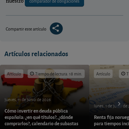
comparador de obligaciones
nuestro
Compartir este artículo
Artículos relacionados
Artículo
Tiempo de lectura: 18 min.
Artículo
T
jueves, 11 de junio de 2026
lunes, 1 de junio de
Cómo invertir en deuda pública
española: ¿en qué títulos?, ¿dónde
Renta fija norueg
comprarlos?, calendario de subastas
para tiempos inc