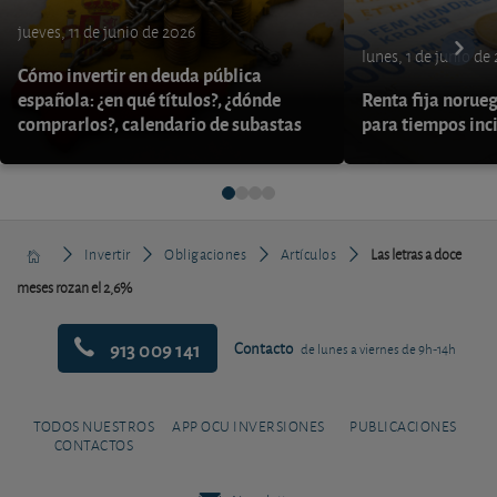
jueves, 11 de junio de 2026
lunes, 1 de junio de
Cómo invertir en deuda pública
española: ¿en qué títulos?, ¿dónde
Renta fija norueg
comprarlos?, calendario de subastas
para tiempos inc
Invertir
Obligaciones
Artículos
Las letras a doce
meses rozan el 2,6%
913 009 141
Contacto
de lunes a viernes de 9h-14h
TODOS NUESTROS
APP OCU INVERSIONES
PUBLICACIONES
CONTACTOS