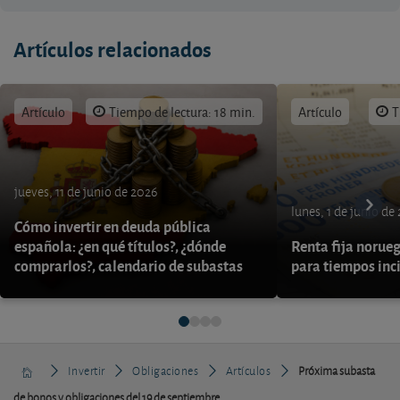
Artículos relacionados
Artículo
Tiempo de lectura: 18 min.
Artículo
T
jueves, 11 de junio de 2026
lunes, 1 de junio de
Cómo invertir en deuda pública
española: ¿en qué títulos?, ¿dónde
Renta fija norueg
comprarlos?, calendario de subastas
para tiempos inc
Invertir
Obligaciones
Artículos
Próxima subasta
de bonos y obligaciones del 19 de septiembre