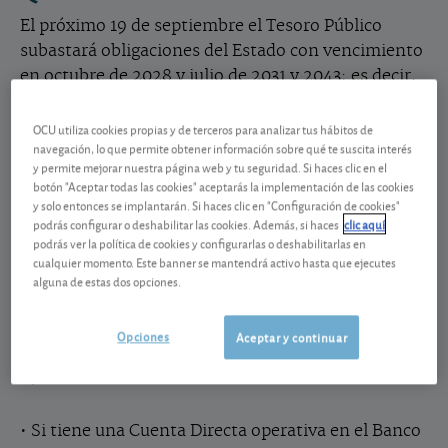
El próximo 19 de septiembre el Tesoro Público
subastará obligaciones del Estado con vencimiento
en octubre de 2028 y julio de 2031 y 2043; es decir,
dentro de 4 años y 1 mes, 6 años y 10 meses y 18
años y 10 meses. Puede elegir a qué tramo quiere
OCU utiliza cookies propias y de terceros para analizar tus hábitos de
navegación, lo que permite obtener información sobre qué te suscita interés
acudir, si a uno de ellos o a varios, debiendo hacer
y permite mejorar nuestra página web y tu seguridad. Si haces clic en el
un depósito previo del 120%, 110% y 116%,
botón "Aceptar todas las cookies" aceptarás la implementación de las cookies
respectivamente. Así, tendrá que ingresar 1.200
y solo entonces se implantarán. Si haces clic en "Configuración de cookies"
podrás configurar o deshabilitar las cookies. Además, si haces
clic aquí
euros por cada obligación que solicite con
podrás ver la política de cookies y configurarlas o deshabilitarlas en
vencimiento en 2028, 1.100 euros en las
cualquier momento. Este banner se mantendrá activo hasta que ejecutes
obligaciones que vencen en 2031 y 1.160 euros en
alguna de estas dos opciones.
las de 2043. Realizada la subasta y conocido el
precio al que pagará los bonos y obligaciones
Opciones
Aceptar y continuar
solicitados – es decir, el rendimiento que obtendrá
–, le devolverán la cantidad sobrante.
• Si tiene una Cuenta Directa operativa en el Banco