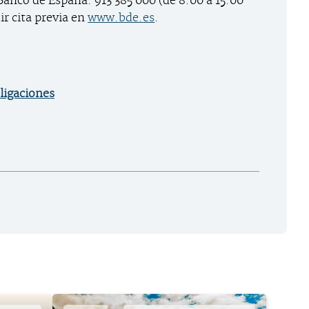
 Banco de España: 913 385 000 (de 8:00 a 15:00
ir cita previa en
www.bde.es
.
ligaciones