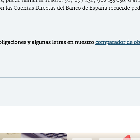
s, puede llamar al Tesoro: 917 697 231 / 902 155 050; o al
on las Cuentas Directas del Banco de España recuerde ped
ligaciones y algunas letras en nuestro
comparador de ob