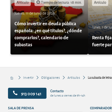
Artículo
Tiempo de lectura: 18 min.
Artículo
jueves, 11 de junio de 2026
Cómo invertir en deuda pública
lunes, 1 de j
española: ¿en qué títulos?, ¿dónde
comprarlos?, calendario de
Renta fija
subastas
fuerte par
Invertir
Obligaciones
Artículos
La subasta de letras
Contacto
913 009 141
de lunes a viernes de 9h-14h
SALA DE PRENSA
COMPARADOR