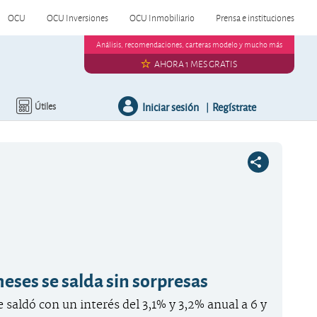
OCU
OCU Inversiones
OCU Inmobiliario
Prensa e instituciones
Análisis, recomendaciones, carteras modelo y mucho más
AHORA 1 MES GRATIS
Iniciar sesión
Regístrate
Útiles
|
 meses se salda sin sorpresas
e saldó con un interés del 3,1% y 3,2% anual a 6 y