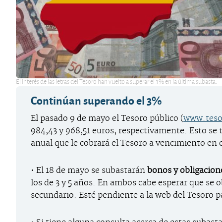
El interés de las letras del Tesoro han vuelto a superar el 3% en la última subasta.
Continúan superando el 3%
El pasado 9 de mayo el Tesoro público (
www.teso
984,43 y 968,51 euros, respectivamente. Esto se 
anual que le cobrará el Tesoro a vencimiento en 
• El 18 de mayo se subastarán
bonos y obligacion
los de 3 y 5 años. En ambos cabe esperar que se
secundario. Esté pendiente a la web del Tesoro pa