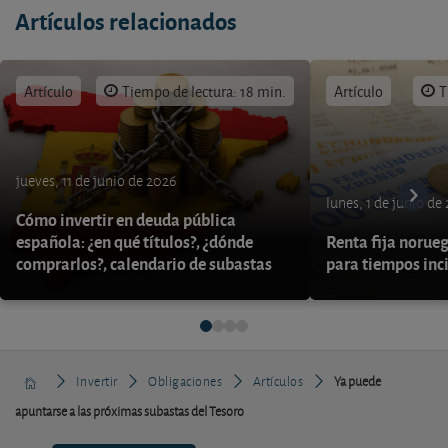
Artículos relacionados
Artículo
Tiempo de lectura: 18 min.
Artículo
T
jueves, 11 de junio de 2026
lunes, 1 de junio de
Cómo invertir en deuda pública
española: ¿en qué títulos?, ¿dónde
Renta fija norueg
comprarlos?, calendario de subastas
para tiempos inc
Invertir
Obligaciones
Artículos
Ya puede
apuntarse a las próximas subastas del Tesoro