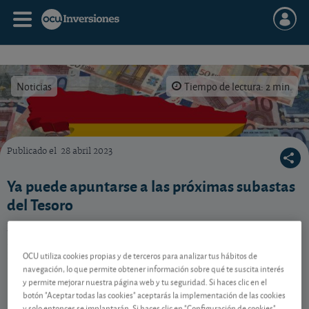
Noticias
Tiempo de lectura: 2 min.
Publicado el
28 abril 2023
Vea el calendario de subastas de letras de mayo.
Ya puede apuntarse a las próximas subastas
del Tesoro
El Tesoro vuelve a subastar letras a varios plazos en
mayo. Anote las fechas y no se duerma, si le
interesan.
OCU utiliza cookies propias y de terceros para analizar tus hábitos de
navegación, lo que permite obtener información sobre qué te suscita interés
y permite mejorar nuestra página web y tu seguridad. Si haces clic en el
botón "Aceptar todas las cookies" aceptarás la implementación de las cookies
Dos fechas en mayo
y solo entonces se implantarán. Si haces clic en "Configuración de cookies"