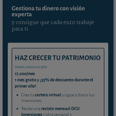
Gestiona tu dinero con visión
experta
y consigue que cada euro trabaje
para ti
HAZ CRECER TU PATRIMONIO
Únete y ahorra un 35%
17,00€/mes
1 mes gratis y ¡35% de descuento durante el
primer año!
cartera virtual
Crea tu
y sigue a diario tus
inversiones.
revista mensual OCU
Recibe una
Inversiones
y otra semanal +