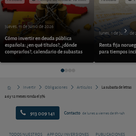
jueves, 11 de junio de 2026
lunes, 1 de junio de
Cómo invertir en deuda pública
española: ¿en qué títulos?, ¿dónde
Renta fija norueg
comprarlos?, calendario de subastas
para tiempos inc
Invertir
Obligaciones
Artículos
La subasta de letras
a 6 y 12 meses ronda el 3%
913 009 141
Contacto
de lunes a viernes de 9h-14h
TODOS NUESTROS
APP OCU INVERSIONES
PUBLICACIONES