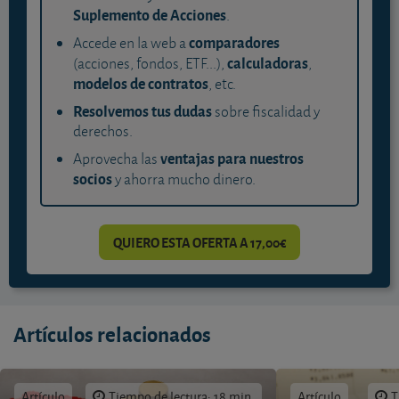
Suplemento de Acciones
.
comparadores
Accede en la web a
calculadoras
(acciones, fondos, ETF...),
,
modelos de contratos
, etc.
Resolvemos tus dudas
sobre fiscalidad y
derechos.
ventajas para nuestros
Aprovecha las
socios
y ahorra mucho dinero.
QUIERO ESTA OFERTA A 17,00€
Artículos relacionados
Artículo
Tiempo de lectura: 18 min.
Artículo
T