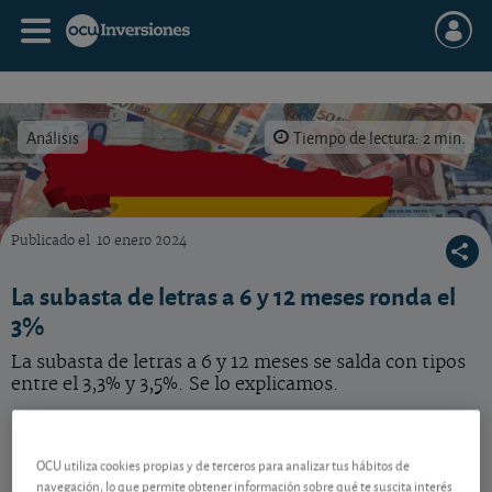
Análisis
Tiempo de lectura: 2 min.
Publicado el
10 enero 2024
Para abordar la apuesta por las acciones españolas de forma diversificada y desde un im
La subasta de letras a 6 y 12 meses ronda el
3%
La subasta de letras a 6 y 12 meses se salda con tipos
entre el 3,3% y 3,5%. Se lo explicamos.
Primera subasta del año
OCU utiliza cookies propias y de terceros para analizar tus hábitos de
navegación, lo que permite obtener información sobre qué te suscita interés