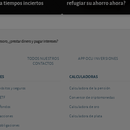
a tiempos inciertos
refugiar su ahorro ahora?
soro, ¿prestar dinero y pagar intereses?
TODOS NUESTROS
APP OCU INVERSIONES
CONTACTOS
ES
CALCULADORAS
sitos y seguros
Calculadora de la pensión
ETF
Conversor de criptomonedas
fondos
Calculadora de oro
acciones
Calculadora de plata
obligaciones