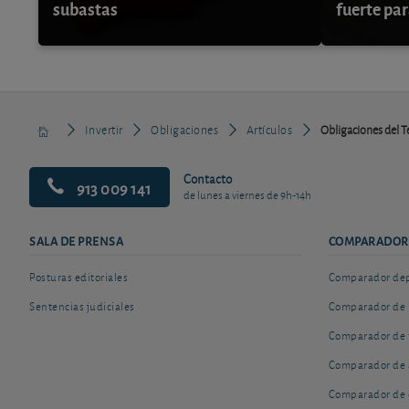
subastas
fuerte par
Invertir
Obligaciones
Artículos
Obligaciones del Te
Contacto
913 009 141
de lunes a viernes de 9h-14h
SALA DE PRENSA
COMPARADOR
Posturas editoriales
Comparador depó
Sentencias judiciales
Comparador de 
Comparador de 
Comparador de 
Comparador de 