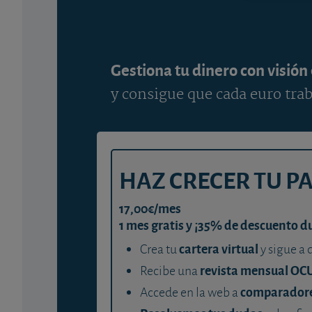
Gestiona tu dinero con visión
y consigue que cada euro trab
HAZ CRECER TU P
17,00€/mes
1 mes gratis y ¡35% de descuento d
cartera virtual
Crea tu
y sigue a 
revista mensual OC
Recibe una
comparador
Accede en la web a