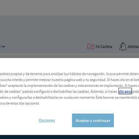
N
Mi Cartera
Alertas
Publicado el
15 enero 2020
lectura: 6 min.
cookies propias y de terceros para analizar tus hábitos de navegación, lo que permite obte
 suscita interés y permite mejorar nuestra página web y tu seguridad. Si haces clic en el bo
Obligaciones del Tesoro, ¿pr
okies" aceptarás la implementación de las cookies y solo entonces se implantarán. Si haces c
ón de cookies" podrás configurar o deshabilitar las cookies. Además, si haces
clic aquí
podr
Echar la vista atrás para tomar perspec
cookies y configurarlas o deshabilitarlas en cualquier momento. Este banner se mantendrá 
ejercicio. Así, hemos echado un vistazo 
una de estas dos opciones.
Tesoro.
Opciones
Aceptar y continuar