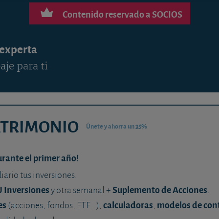
Contenido reservado a SOCIOS
 experta
aje para ti
ATRIMONIO
Únete y ahorra un 35%
urante el primer año!
diario tus inversiones.
U Inversiones
Suplemento de Acciones
y otra semanal +
.
es
calculadoras
modelos de con
(acciones, fondos, ETF...),
,