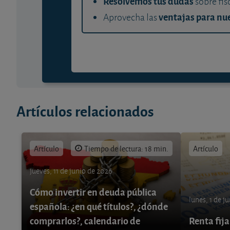
Resolvemos tus dudas
sobre fis
ventajas para nue
Aprovecha las
Artículos relacionados
Artículo
Tiempo de lectura: 18 min.
Artículo
jueves, 11 de junio de 2026
Cómo invertir en deuda pública
lunes, 1 de j
española: ¿en qué títulos?, ¿dónde
comprarlos?, calendario de
Renta fija