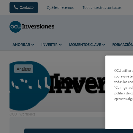
Contacto
Qué le ofrecemos
Todos nuestros contactos
AHORRAR
INVERTIR
MOMENTOS CLAVE
FORMACIÓ
Análisis
Tiempo de 
OCU utiliza 
sobre qué te
todas las co
"Configuraci
política de 
ejecutes alg
OCU Inversiones