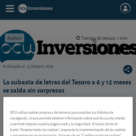
Análisis
Tiempo de lectura: 1 min.
Publicado el
15 febrero 2019
OCU Inversiones
La subasta de letras del Tesoro a 6 y 12 meses
se salda sin sorpresas
Como ya es habitual, la subasta de letras del Tesoro se
salda una vez más con rendimientos en negativo.
OCU utiliza cookies propias y de terceros para analizar tus hábitos de
navegación, lo que permite obtener información sobre qué te suscita interés
y permite mejorar nuestra página web y tu seguridad. Si haces clic en el
Contenido reservado a SOCIOS
botón "Aceptar todas las cookies" aceptarás la implementación de las cookies
y solo entonces se implantarán. Si haces clic en "Configuración de cookies"