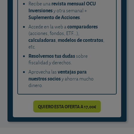
revista mensual OCU
Recibe una
Inversiones
y otra semanal +
Suplemento de Acciones
.
comparadores
Accede en la web a
(acciones, fondos, ETF...),
calculadoras
modelos de contratos
,
,
etc.
Resolvemos tus dudas
sobre
fiscalidad y derechos.
ventajas para
Aprovecha las
nuestros socios
y ahorra mucho
dinero.
QUIERO ESTA OFERTA A 17,00€