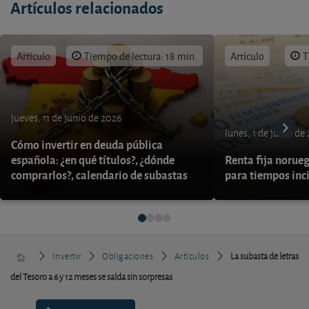
Artículos relacionados
Artículo
Tiempo de lectura: 18 min.
Artículo
T
jueves, 11 de junio de 2026
lunes, 1 de junio de
Cómo invertir en deuda pública
española: ¿en qué títulos?, ¿dónde
Renta fija norueg
comprarlos?, calendario de subastas
para tiempos inc
Invertir
Obligaciones
Artículos
La subasta de letras
del Tesoro a 6 y 12 meses se salda sin sorpresas