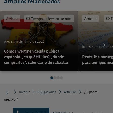
Artículos relacionados
Artículo
Tiempo de lectura: 18 min.
Artículo
T
jueves, 11 de junio de 2026
lunes, 1 de junio de
Cómo invertir en deuda pública
española: ¿en qué títulos?, ¿dónde
Renta fija norueg
comprarlos?, calendario de subastas
para tiempos inc
Invertir
Obligaciones
Artículos
¿Cupones
negativos?