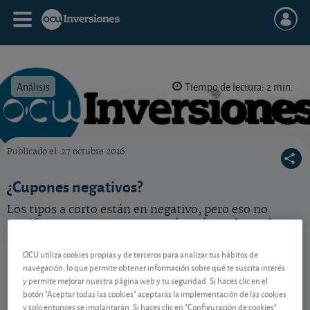
Análisis
Tiempo de lectura: 2 min.
Publicado el
27 octubre 2016
OCU Inversiones
¿Cupones negativos?
Los tipos a corto están en negativo, pero eso no
significa que tenga que pagar el cupón en lugar de
recibirlo.
OCU utiliza cookies propias y de terceros para analizar tus hábitos de
navegación, lo que permite obtener información sobre qué te suscita interés
y permite mejorar nuestra página web y tu seguridad. Si haces clic en el
Contenido reservado a SOCIOS
botón "Aceptar todas las cookies" aceptarás la implementación de las cookies
y solo entonces se implantarán. Si haces clic en "Configuración de cookies"