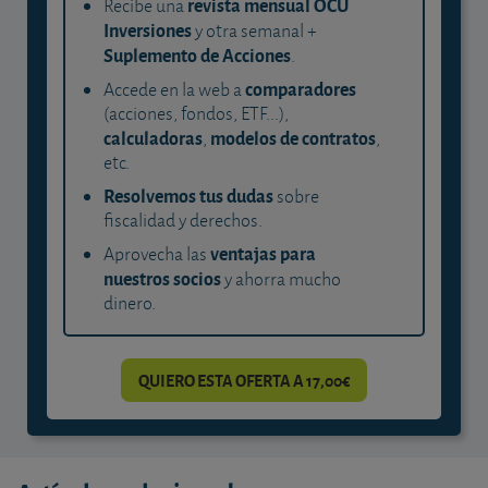
revista mensual OCU
Recibe una
Inversiones
y otra semanal +
Suplemento de Acciones
.
comparadores
Accede en la web a
(acciones, fondos, ETF...),
calculadoras
modelos de contratos
,
,
etc.
Resolvemos tus dudas
sobre
fiscalidad y derechos.
ventajas para
Aprovecha las
nuestros socios
y ahorra mucho
dinero.
QUIERO ESTA OFERTA A 17,00€