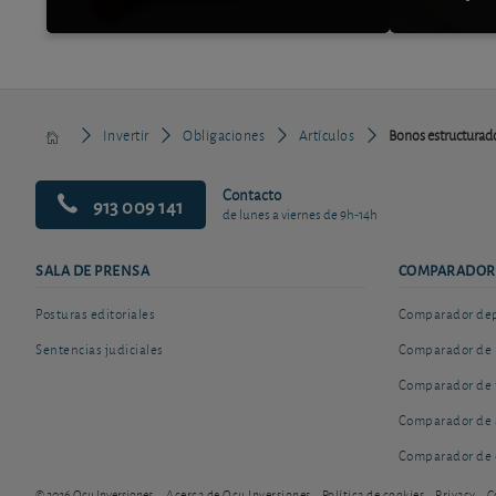
Invertir
Obligaciones
Artículos
Bonos estructurado
Contacto
913 009 141
de lunes a viernes de 9h-14h
SALA DE PRENSA
COMPARADOR
Posturas editoriales
Comparador depó
Sentencias judiciales
Comparador de 
Comparador de 
Comparador de 
Comparador de 
© 2026 Ocu Inversiones
Acerca de Ocu Inversiones
Política de cookies
Privacy
C