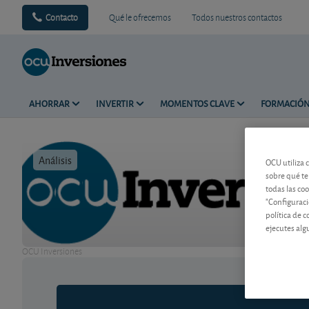
Contacto
Qué le ofrecemos
Todos nuestros contactos
AHORRAR
INVERTIR
MOMENTOS CLAVE
FORMACIÓ
Análisis
Tiempo de 
OCU utiliza 
sobre qué te
todas las co
"Configuraci
política de 
ejecutes alg
OCU Inversiones