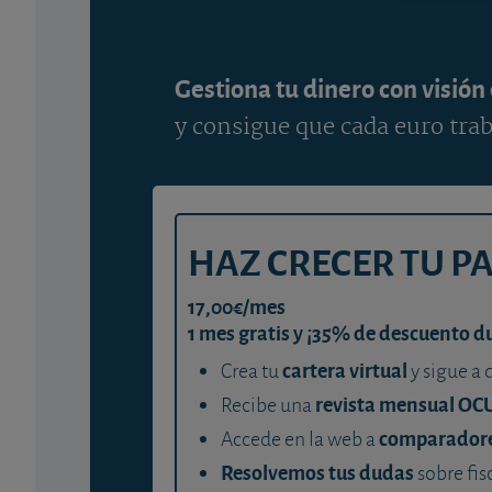
Gestiona tu dinero con visión
y consigue que cada euro trab
HAZ CRECER TU P
17,00€/mes
1 mes gratis y ¡35% de descuento d
cartera virtual
Crea tu
y sigue a 
revista mensual OC
Recibe una
comparador
Accede en la web a
Resolvemos tus dudas
sobre fis