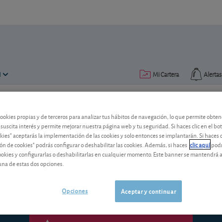
N
Mi Cartera
Alertas
Publicado el
26 agosto 2016
lectura: 4 min.
cookies propias y de terceros para analizar tus hábitos de navegación, lo que permite obte
 suscita interés y permite mejorar nuestra página web y tu seguridad. Si haces clic en el bo
Bonos estructurados del Sa
okies" aceptarás la implementación de las cookies y solo entonces se implantarán. Si haces c
ón de cookies" podrás configurar o deshabilitar las cookies. Además, si haces
clic aquí
podr
El Banco Santander lanza una emisión 
cookies y configurarlas o deshabilitarlas en cualquier momento. Este banner se mantendrá 
hasta el 4%. ¿Interesan?
una de estas dos opciones.
Opciones
Aceptar y continuar