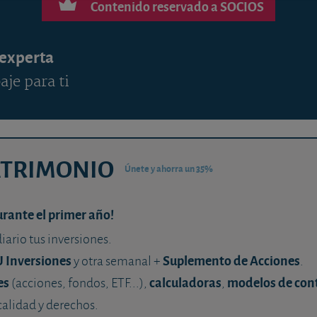
Contenido reservado a SOCIOS
 experta
aje para ti
ATRIMONIO
Únete y ahorra un 35%
urante el primer año!
diario tus inversiones.
U Inversiones
Suplemento de Acciones
y otra semanal +
.
es
calculadoras
modelos de con
(acciones, fondos, ETF...),
,
calidad y derechos.