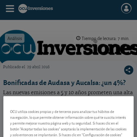
Análisis
Tiempo de lectura: 7 min.
Publicado el
29 abril 2016
OCU Inversiones
Bonificadas de Audasa y Aucalsa: ¿un 4%?
Las nuevas emisiones a 5 y 10 años prometen una alta
rentabilidad “financiero-fiscal”. ¿Interesan?
OCU utiliza cookies propias y de terceros para analizar tus hábitos de
navegación, lo que permite obtener información sobre qué te suscita interés
Contenido reservado a SOCIOS
y permite mejorar nuestra página web y tu seguridad. Si haces clic en el
botón "Aceptar todas las cookies" aceptarás la implementación de las cookies
y solo entonces se implantarán. Si haces clic en "Configuración de cookies"