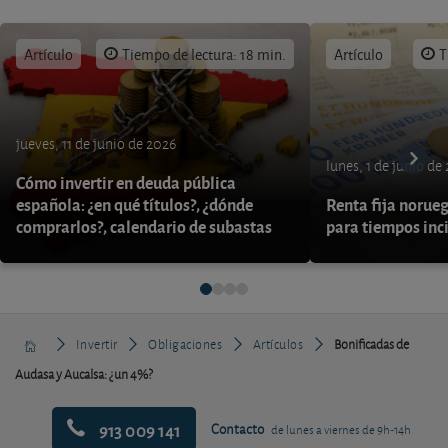
Artículo
Tiempo de lectura: 18 min.
Artículo
T
jueves, 11 de junio de 2026
lunes, 1 de junio de
Cómo invertir en deuda pública
española: ¿en qué títulos?, ¿dónde
Renta fija norueg
comprarlos?, calendario de subastas
para tiempos inc
Invertir
Obligaciones
Artículos
Bonificadas de
Audasa y Aucalsa: ¿un 4%?
913 009 141
Contacto
de lunes a viernes de 9h-14h