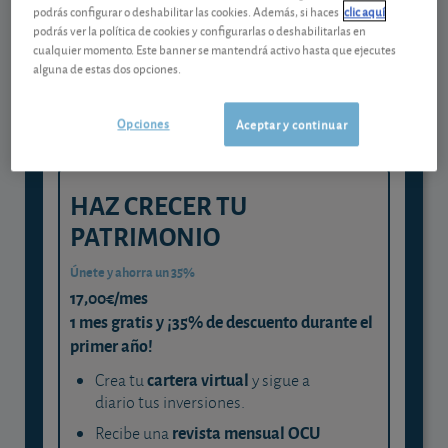
Gestiona tu dinero con visión
podrás configurar o deshabilitar las cookies. Además, si haces
clic aquí
experta
podrás ver la política de cookies y configurarlas o deshabilitarlas en
cualquier momento. Este banner se mantendrá activo hasta que ejecutes
y consigue que cada euro trabaje
alguna de estas dos opciones.
para ti
Opciones
Aceptar y continuar
HAZ CRECER TU
PATRIMONIO
Únete y ahorra un 35%
17,00€/mes
1 mes gratis y ¡35% de descuento durante el
primer año!
cartera virtual
Crea tu
y sigue a
diario tus inversiones.
revista mensual OCU
Recibe una