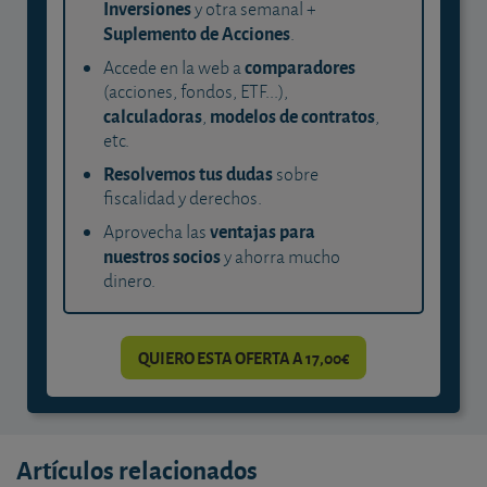
Inversiones
y otra semanal +
Suplemento de Acciones
.
comparadores
Accede en la web a
(acciones, fondos, ETF...),
calculadoras
modelos de contratos
,
,
etc.
Resolvemos tus dudas
sobre
fiscalidad y derechos.
ventajas para
Aprovecha las
nuestros socios
y ahorra mucho
dinero.
QUIERO ESTA OFERTA A 17,00€
Artículos relacionados