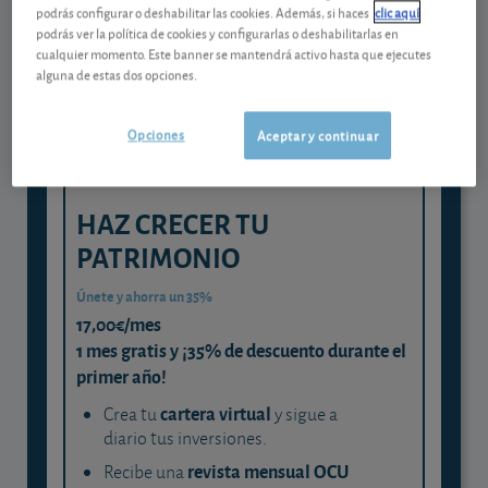
Gestiona tu dinero con visión
podrás configurar o deshabilitar las cookies. Además, si haces
clic aquí
experta
podrás ver la política de cookies y configurarlas o deshabilitarlas en
cualquier momento. Este banner se mantendrá activo hasta que ejecutes
y consigue que cada euro trabaje
alguna de estas dos opciones.
para ti
Opciones
Aceptar y continuar
HAZ CRECER TU
PATRIMONIO
Únete y ahorra un 35%
17,00€/mes
1 mes gratis y ¡35% de descuento durante el
primer año!
cartera virtual
Crea tu
y sigue a
diario tus inversiones.
revista mensual OCU
Recibe una