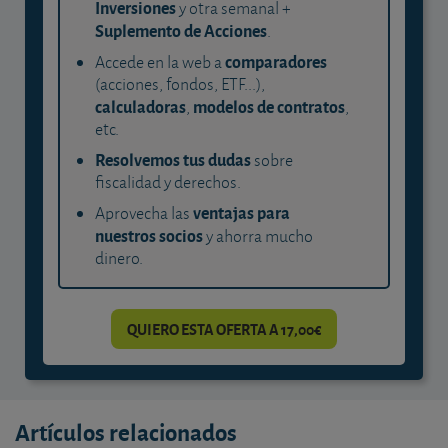
Inversiones
y otra semanal +
Suplemento de Acciones
.
comparadores
Accede en la web a
(acciones, fondos, ETF...),
calculadoras
modelos de contratos
,
,
etc.
Resolvemos tus dudas
sobre
fiscalidad y derechos.
ventajas para
Aprovecha las
nuestros socios
y ahorra mucho
dinero.
QUIERO ESTA OFERTA A 17,00€
Artículos relacionados