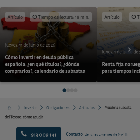
Artículo
Tiempo de lectura: 18 min.
Artículo
T
jueves, 11 de junio de 2026
lunes, 1 de junio de
Cómo invertir en deuda pública
española: ¿en qué títulos?, ¿dónde
Renta fija norueg
comprarlos?, calendario de subastas
para tiempos inc
Invertir
Obligaciones
Artículos
Próxima subasta
del Tesoro: cómo acudir
913 009 141
Contacto
de lunes a viernes de 9h-14h