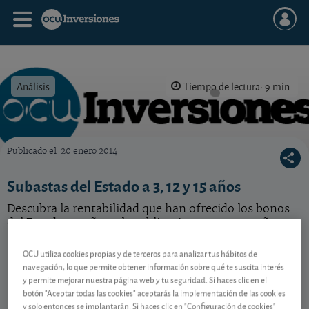
Análisis
Tiempo de lectura: 9 min.
Publicado el
20 enero 2014
OCU Inversiones
Subastas del Estado a 3, 12 y 15 años
Descubra la rentabilidad que han ofrecido los bonos
del Estado a 5 años y las obligaciones a 12 y 15 años en
la última subasta del Tesoro.
OCU utiliza cookies propias y de terceros para analizar tus hábitos de
navegación, lo que permite obtener información sobre qué te suscita interés
y permite mejorar nuestra página web y tu seguridad. Si haces clic en el
Contenido reservado a SOCIOS
botón "Aceptar todas las cookies" aceptarás la implementación de las cookies
y solo entonces se implantarán. Si haces clic en "Configuración de cookies"