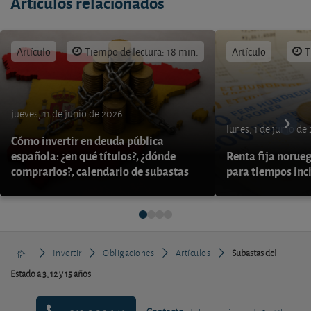
Artículos relacionados
Artículo
Tiempo de lectura: 18 min.
Artículo
T
jueves, 11 de junio de 2026
lunes, 1 de junio de
Cómo invertir en deuda pública
española: ¿en qué títulos?, ¿dónde
Renta fija norueg
comprarlos?, calendario de subastas
para tiempos inc
Invertir
Obligaciones
Artículos
Subastas del
Estado a 3, 12 y 15 años