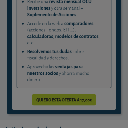
revista mensual OCU
Recibe una
Inversiones
y otra semanal +
Suplemento de Acciones
.
comparadores
Accede en la web a
(acciones, fondos, ETF...),
calculadoras
modelos de contratos
,
,
etc.
Resolvemos tus dudas
sobre
fiscalidad y derechos.
ventajas para
Aprovecha las
nuestros socios
y ahorra mucho
dinero.
QUIERO ESTA OFERTA A 17,00€