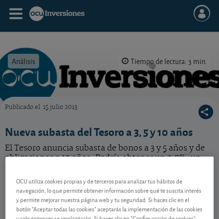
Análisis
Tiempo de lectura: 3 min.
Publicado el
15 julio 2013
OCU Inversiones
Nueva subasta del Tesoro a 3, 5 y 10 años
El Tesoro anuncia subasta de bonos a 3 y 5 años y de
obligaciones a 10 años. Podría obtener un 2,7%, un
3,7% y un 4,7% respectivamente. Sepa cómo acudir a
ella.
OCU utiliza cookies propias y de terceros para analizar tus hábitos de
navegación, lo que permite obtener información sobre qué te suscita interés
y permite mejorar nuestra página web y tu seguridad. Si haces clic en el
botón "Aceptar todas las cookies" aceptarás la implementación de las cookies
Contenido reservado a SOCIOS
y solo entonces se implantarán. Si haces clic en "Configuración de cookies"