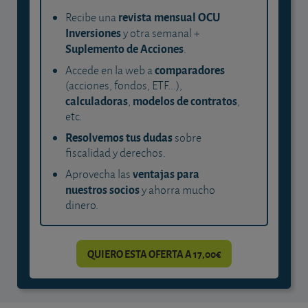
revista mensual OCU
Recibe una
Inversiones
y otra semanal +
Suplemento de Acciones
.
comparadores
Accede en la web a
(acciones, fondos, ETF...),
calculadoras
modelos de contratos
,
,
etc.
Resolvemos tus dudas
sobre
fiscalidad y derechos.
ventajas para
Aprovecha las
nuestros socios
y ahorra mucho
dinero.
QUIERO ESTA OFERTA A 17,00€