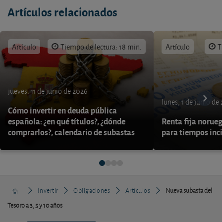
Artículos relacionados
Artículo
Tiempo de lectura: 18 min.
Artículo
T
jueves, 11 de junio de 2026
lunes, 1 de junio de
Cómo invertir en deuda pública
española: ¿en qué títulos?, ¿dónde
Renta fija norueg
comprarlos?, calendario de subastas
para tiempos inc
Invertir
Obligaciones
Artículos
Nueva subasta del
Tesoro a 3, 5 y 10 años