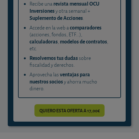
revista mensual OCU
Recibe una
Inversiones
y otra semanal +
Suplemento de Acciones
.
comparadores
Accede en la web a
(acciones, fondos, ETF...),
calculadoras
modelos de contratos
,
,
etc.
Resolvemos tus dudas
sobre
fiscalidad y derechos.
ventajas para
Aprovecha las
nuestros socios
y ahorra mucho
dinero.
QUIERO ESTA OFERTA A 17,00€