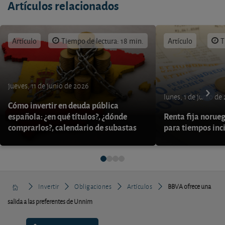
Artículos relacionados
Artículo
Tiempo de lectura: 18 min.
Artículo
T
jueves, 11 de junio de 2026
lunes, 1 de junio de
Cómo invertir en deuda pública
española: ¿en qué títulos?, ¿dónde
Renta fija norueg
comprarlos?, calendario de subastas
para tiempos inc
Invertir
Obligaciones
Artículos
BBVA ofrece una
salida a las preferentes de Unnim