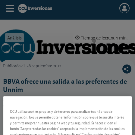
Análisis
Tiempo de lectura: 1 min.
Publicado el
28 septiembre 2012
OCU Inversiones
BBVA ofrece una salida a las preferentes de
Unnim
Si usted tiene participaciones preferentes de Unnim,
este artículo será de su interés. No se lo pierda.
OCU utiliza cookies propias y de terceros para analizar tus hábitos de
navegación, lo que permite obtener información sobre qué te suscita interés
y permite mejorar nuestra página web y tu seguridad. Si haces clic en el
Contenido reservado a SOCIOS
botón "Aceptar todas las cookies" aceptarás la implementación de las cookies
y solo entonces se implantarán. Si haces clic en "Configuración de cookies"