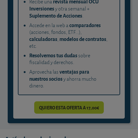
revista mensual OCU
Recibe una
Inversiones
y otra semanal +
Suplemento de Acciones
.
comparadores
Accede en la web a
(acciones, fondos, ETF...),
calculadoras
modelos de contratos
,
,
etc.
Resolvemos tus dudas
sobre
fiscalidad y derechos.
ventajas para
Aprovecha las
nuestros socios
y ahorra mucho
dinero.
QUIERO ESTA OFERTA A 17,00€