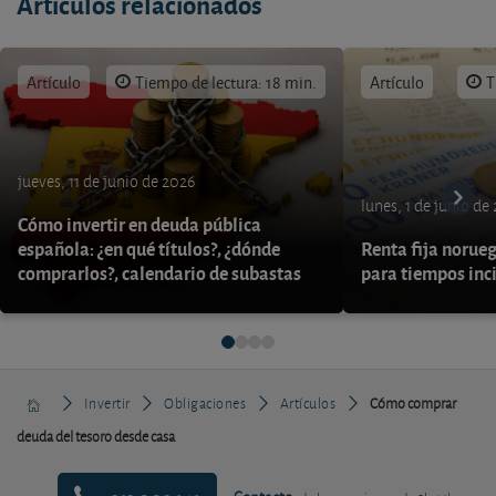
Artículos relacionados
Artículo
Tiempo de lectura: 18 min.
Artículo
T
jueves, 11 de junio de 2026
lunes, 1 de junio de
Cómo invertir en deuda pública
española: ¿en qué títulos?, ¿dónde
Renta fija norueg
comprarlos?, calendario de subastas
para tiempos inc
Invertir
Obligaciones
Artículos
Cómo comprar
deuda del tesoro desde casa