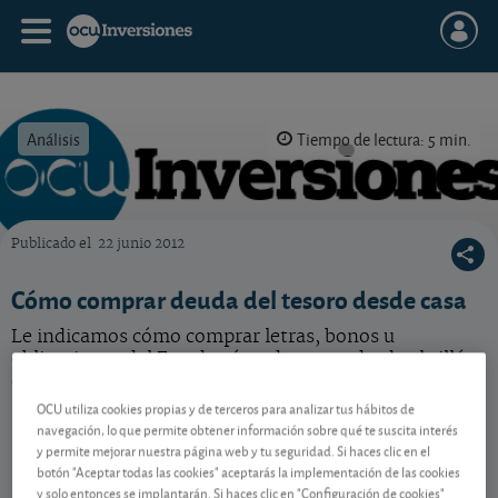
Análisis
Tiempo de lectura: 5 min.
Publicado el
22 junio 2012
OCU Inversiones
Cómo comprar deuda del tesoro desde casa
Le indicamos cómo comprar letras, bonos u
obligaciones del Estado cómodamente desde el sillón
de su casa.
OCU utiliza cookies propias y de terceros para analizar tus hábitos de
navegación, lo que permite obtener información sobre qué te suscita interés
y permite mejorar nuestra página web y tu seguridad. Si haces clic en el
Contenido reservado a SOCIOS
botón "Aceptar todas las cookies" aceptarás la implementación de las cookies
y solo entonces se implantarán. Si haces clic en "Configuración de cookies"