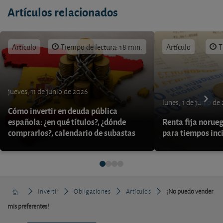
Artículos relacionados
Artículo
Tiempo de lectura: 18 min.
Artículo
T
jueves, 11 de junio de 2026
lunes, 1 de junio de
Cómo invertir en deuda pública
española: ¿en qué títulos?, ¿dónde
Renta fija norueg
comprarlos?, calendario de subastas
para tiempos inc
Invertir
Obligaciones
Artículos
¡No puedo vender
mis preferentes!