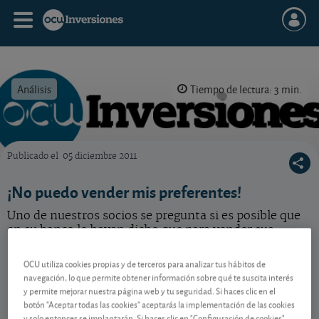
Análisis
Tiempo de lectura: 3 min.
Publicado el
05 diciembre 2011
OCU Inversiones
¡No puedo vender mis preferentes!
Uno de nuestros socios se pregunta si es posible que
en su banco le hayan dicho que para vender sus
preferentes debe esperar dos meses debido a las
normas de la CNMV. ¿Es cierto?
OCU utiliza cookies propias y de terceros para analizar tus hábitos de
navegación, lo que permite obtener información sobre qué te suscita interés
y permite mejorar nuestra página web y tu seguridad. Si haces clic en el
botón "Aceptar todas las cookies" aceptarás la implementación de las cookies
Contenido reservado a SOCIOS
y solo entonces se implantarán. Si haces clic en "Configuración de cookies"