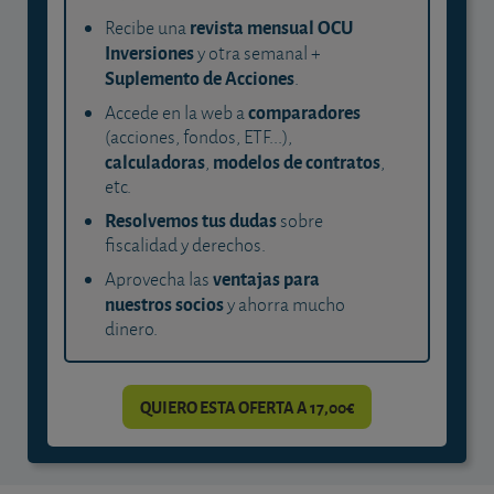
revista mensual OCU
Recibe una
Inversiones
y otra semanal +
Suplemento de Acciones
.
comparadores
Accede en la web a
(acciones, fondos, ETF...),
calculadoras
modelos de contratos
,
,
etc.
Resolvemos tus dudas
sobre
fiscalidad y derechos.
ventajas para
Aprovecha las
nuestros socios
y ahorra mucho
dinero.
QUIERO ESTA OFERTA A 17,00€