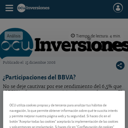
Análisis
Tiempo de lectura: 4 min.
Publicado el
15 diciembre 2008
OCU Inversiones
¿Participaciones del BBVA?
No se deje cautivar por ese rendimiento del 6,5% que
el BBVA ofrece en sus participaciones preferentes. El
riesgo es mayor de lo que parece.
OCU utiliza cookies propias y de terceros para analizar tus hábitos de
navegación, lo que permite obtener información sobre qué te suscita interés
y permite mejorar nuestra página web y tu seguridad. Si haces clic en el
Contenido reservado a SOCIOS
botón "Aceptar todas las cookies" aceptarás la implementación de las cookies
y solo entonces se implantarán. Si haces clic en "Configuración de cookies"