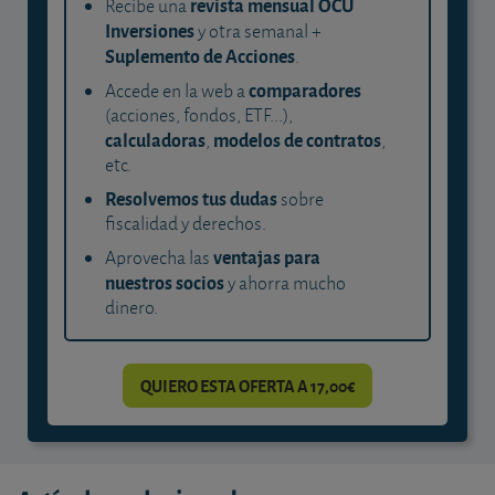
revista mensual OCU
Recibe una
Inversiones
y otra semanal +
Suplemento de Acciones
.
comparadores
Accede en la web a
(acciones, fondos, ETF...),
calculadoras
modelos de contratos
,
,
etc.
Resolvemos tus dudas
sobre
fiscalidad y derechos.
ventajas para
Aprovecha las
nuestros socios
y ahorra mucho
dinero.
QUIERO ESTA OFERTA A 17,00€