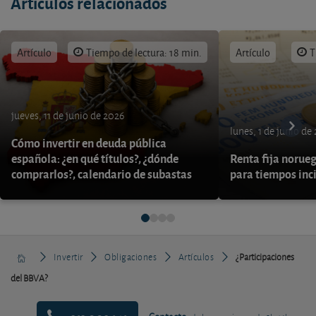
Artículos relacionados
Artículo
Tiempo de lectura: 18 min.
Artículo
T
jueves, 11 de junio de 2026
lunes, 1 de junio de
Cómo invertir en deuda pública
española: ¿en qué títulos?, ¿dónde
Renta fija norueg
comprarlos?, calendario de subastas
para tiempos inc
Invertir
Obligaciones
Artículos
¿Participaciones
del BBVA?