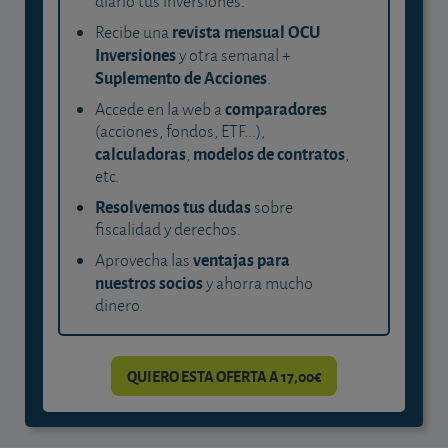
diario tus inversiones.
revista mensual OCU
Recibe una
Inversiones
y otra semanal +
Suplemento de Acciones
.
comparadores
Accede en la web a
(acciones, fondos, ETF...),
calculadoras
modelos de contratos
,
,
etc.
Resolvemos tus dudas
sobre
fiscalidad y derechos.
ventajas para
Aprovecha las
nuestros socios
y ahorra mucho
dinero.
QUIERO ESTA OFERTA A 17,00€