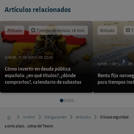
Artículos relacionados
Artículo
Tiempo de lectura: 18 min.
Artículo
T
jueves, 11 de junio de 2026
lunes, 1 de junio de
Cómo invertir en deuda pública
española: ¿en qué títulos?, ¿dónde
Renta fija norueg
comprarlos?, calendario de subastas
para tiempos inc
Invertir
Obligaciones
Artículos
Si busca seguridad
a corto plazo... Letras del Tesoro