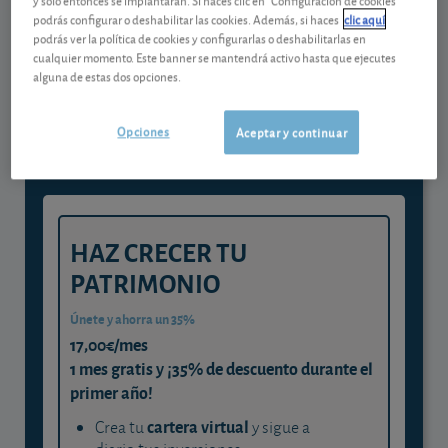
podrás configurar o deshabilitar las cookies. Además, si haces
clic aquí
podrás ver la política de cookies y configurarlas o deshabilitarlas en
Gestiona tu dinero con visión
cualquier momento. Este banner se mantendrá activo hasta que ejecutes
alguna de estas dos opciones.
experta
y consigue que cada euro trabaje
Opciones
Aceptar y continuar
para ti
HAZ CRECER TU
PATRIMONIO
Únete y ahorra un 35%
17,00€/mes
1 mes gratis y ¡35% de descuento durante el
primer año!
cartera virtual
Crea tu
y sigue a