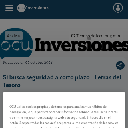
Análisis
Tiempo de lectura: 3 min.
Publicado el
07 octubre 2008
OCU Inversiones
Si busca seguridad a corto plazo... Letras del
Tesoro
Si desea absoluta seguridad para su dinero y desea
invertirlo a corto plazo, las Letras del Tesoro son su
producto.
OCU utiliza cookies propias y de terceros para analizar tus hábitos de
navegación, lo que permite obtener información sobre qué te suscita interés
y permite mejorar nuestra página web y tu seguridad. Si haces clic en el
botón "Aceptar todas las cookies" aceptarás la implementación de las cookies
Contenido reservado a SOCIOS
y solo entonces se implantarán. Si haces clic en "Configuración de cookies"