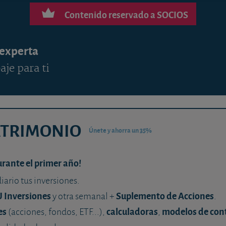
Contenido reservado a SOCIOS
 experta
aje para ti
ATRIMONIO
Únete y ahorra un 35%
urante el primer año!
diario tus inversiones.
U Inversiones
Suplemento de Acciones
y otra semanal +
.
es
calculadoras
modelos de con
(acciones, fondos, ETF...),
,