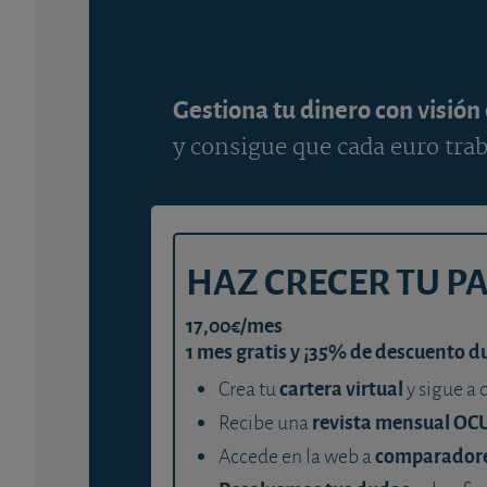
Gestiona tu dinero con visión
y consigue que cada euro trab
HAZ CRECER TU P
17,00€/mes
1 mes gratis y ¡35% de descuento d
cartera virtual
Crea tu
y sigue a 
revista mensual OC
Recibe una
comparador
Accede en la web a