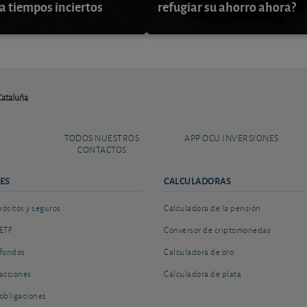
a tiempos inciertos
refugiar su ahorro ahora?
Cataluña
TODOS NUESTROS
APP OCU INVERSIONES
CONTACTOS
ES
CALCULADORAS
sitos y seguros
Calculadora de la pensión
ETF
Conversor de criptomonedas
fondos
Calculadora de oro
acciones
Calculadora de plata
obligaciones