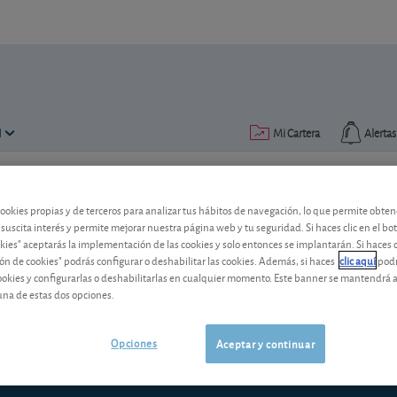
N
Mi Cartera
Alertas
Publicado el
20 noviembre 2006
ectura: 11 min.
cookies propias y de terceros para analizar tus hábitos de navegación, lo que permite obte
 suscita interés y permite mejorar nuestra página web y tu seguridad. Si haces clic en el bo
Deuda Pública de Cataluña
okies" aceptarás la implementación de las cookies y solo entonces se implantarán. Si haces c
ón de cookies" podrás configurar o deshabilitar las cookies. Además, si haces
clic aquí
podr
A la hora de invertir en renta fija, ade
cookies y configurarlas o deshabilitarlas en cualquier momento. Este banner se mantendrá 
también puede hacerlo en deuda públic
una de estas dos opciones.
es que interese o no hacerlo.
Opciones
Aceptar y continuar