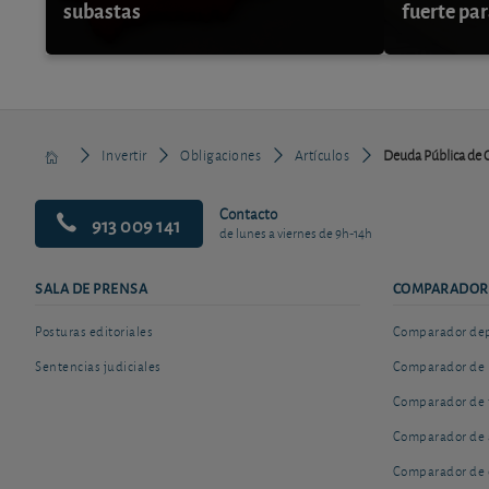
subastas
fuerte par
Invertir
Obligaciones
Artículos
Deuda Pública de 
Contacto
913 009 141
de lunes a viernes de 9h-14h
SALA DE PRENSA
COMPARADOR
Posturas editoriales
Comparador depó
Sentencias judiciales
Comparador de 
Comparador de 
Comparador de 
Comparador de 