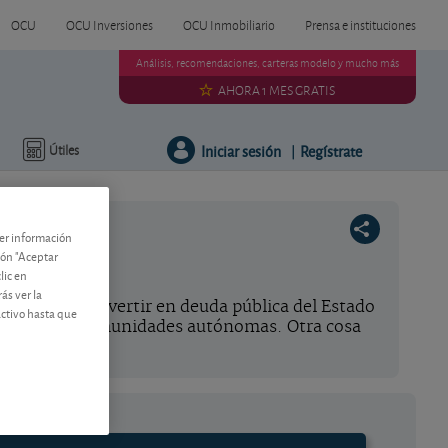
OCU
OCU Inversiones
OCU Inmobiliario
Prensa e instituciones
Análisis, recomendaciones, carteras modelo y mucho más
AHORA 1 MES GRATIS
Iniciar sesión
Regístrate
Útiles
|
ner información
tón "Aceptar
lic en
ás ver la
más de poder invertir en deuda pública del Estado
activo hasta que
a de otras comunidades autónomas. Otra cosa