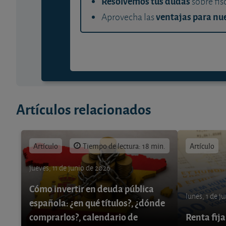
Resolvemos tus dudas
sobre fis
ventajas para nue
Aprovecha las
Artículos relacionados
Artículo
Tiempo de lectura: 18 min.
Artículo
jueves, 11 de junio de 2026
Cómo invertir en deuda pública
lunes, 1 de j
española: ¿en qué títulos?, ¿dónde
comprarlos?, calendario de
Renta fija