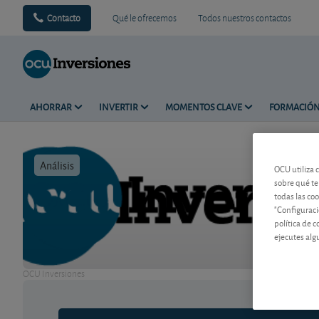
Contacto
Qué le ofrecemos
Todos nuestros contactos
AHORRAR
INVERTIR
MOMENTOS CLAVE
FORMACIÓ
Análisis
Tiempo de l
OCU utiliza 
sobre qué te
todas las co
"Configuraci
política de 
ejecutes alg
OCU Inversiones