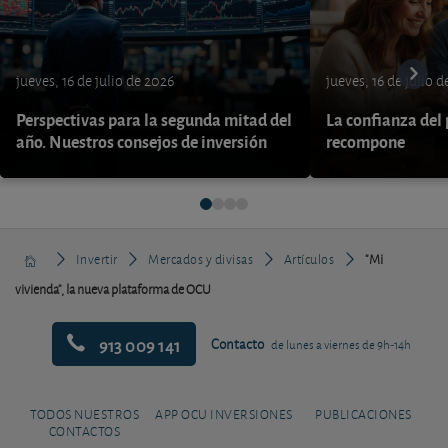
jueves, 16 de julio de 2026
jueves, 16 de julio 
Perspectivas para la segunda mitad del
La confianza del
año. Nuestros consejos de inversión
recompone
Invertir
Mercados y divisas
Artículos
"Mi
vivienda", la nueva plataforma de OCU
913 009 141
Contacto
de lunes a viernes de 9h-14h
TODOS NUESTROS
APP OCU INVERSIONES
PUBLICACIONES
CONTACTOS