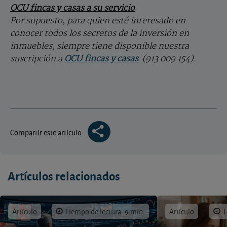
OCU fincas y casas a su servicio
Por supuesto, para quien esté interesado en
conocer todos los secretos de la inversión en
inmuebles, siempre tiene disponible nuestra
suscripción a
OCU fincas y casas
(913 009 154).
Compartir este artículo
Artículos relacionados
Artículo
Tiempo de lectura: 9 min.
Artículo
T