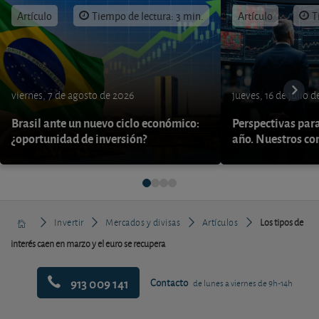
Artículo
Tiempo de lectura: 3 min.
Artículo
T
viernes, 7 de agosto de 2026
jueves, 16 de julio 
Brasil ante un nuevo ciclo económico:
Perspectivas par
¿oportunidad de inversión?
año. Nuestros con
Invertir
Mercados y divisas
Artículos
Los tipos de
interés caen en marzo y el euro se recupera
913 009 141
Contacto
de lunes a viernes de 9h-14h