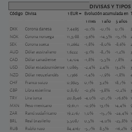
divisas y tipos
Código
Divisa
1 EUR =
Evolución acumulada en
1 mes
1 año
5 años
DKK
Corona danesa
7,4495
-0,1%
-0,1%
0,1%
NOK
Corona noruega
11,3788
-3,6%
-14,5%
-15,1%
SEK
Corona sueca
11,2662
-1,8%
-8,0%
-8,6%
AUD
Dólar australiano
1,6222
-3,1%
-8,7%
-1,2%
CAD
Dólar canadiense
1,4704
-1,8%
-5,5%
7,8%
USD
Dólar estadounidense
1,0865
-2,4%
2,4%
13,2%
NZD
Dólar neozelandés
1,7366
-1,4%
-7,9%
-1,8%
CHF
Franco suizo
0,9925
0,1%
3,2%
18,7%
GBP
Libra esterlina
0,8787
-0,3%
-3,8%
-0,2%
TRY
Lira turca
20,8546
-4,0%
-21,7%
-76,6%
MXN
Peso mexicano
19,6171
-0,9%
13,1%
14,4%
ZAR
Rand sudafricano
19,2767
1,0%
-15,7%
-24,4%
BRL
Real brasileño
5,5087
0,5%
-4,0%
-25,8%
RUB
Rublo ruso
84,4167
-5,7%
8,5%
-16,2%