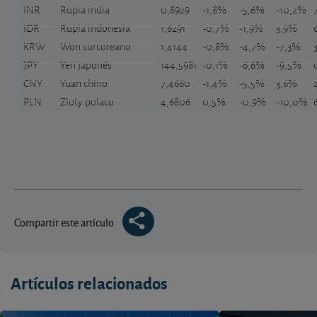
INR
Rupia india
0,8929
-1,8%
-5,6%
-10,2%
IDR
Rupia indonesia
1,6291
-0,7%
-1,9%
3,9%
KRW
Won surcoreano
1,4144
-0,8%
-4,7%
-7,3%
JPY
Yen japonés
144,5981
-0,1%
-6,6%
-9,5%
CNY
Yuan chino
7,4660
-1,4%
-5,5%
3,6%
PLN
Zloty polaco
4,6806
0,5%
-0,9%
-10,0%
Compartir este artículo
Artículos relacionados