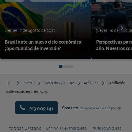
viernes, 7 de agosto de 2026
jueves, 16 de julio 
Brasil ante un nuevo ciclo económico:
Perspectivas par
¿oportunidad de inversión?
año. Nuestros con
Invertir
Mercados y divisas
Artículos
La inflación
modera su ascenso en marzo
913 009 141
Contacto
de lunes a viernes de 9h-14h
TODOS NUESTROS
APP OCU INVERSIONES
PUBLICACIONES