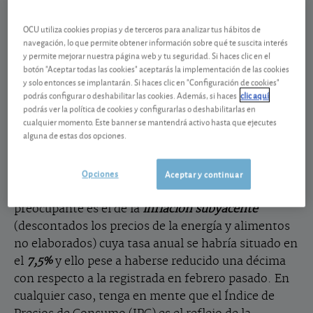
Nacional de Estadística)
en marzo la inflación anual
OCU utiliza cookies propias y de terceros para analizar tus hábitos de
se habría situado en el 3,3%
. En caso de
navegación, lo que permite obtener información sobre qué te suscita interés
confirmarse, supondría una disminución de más de
y permite mejorar nuestra página web y tu seguridad. Si haces clic en el
botón "Aceptar todas las cookies" aceptarás la implementación de las cookies
dos puntos y medio en su tasa anual, ya que en el
y solo entonces se implantarán. Si haces clic en "Configuración de cookies"
mes de febrero esta variación fue del 6%. Muy
podrás configurar o deshabilitar las cookies. Además, si haces
clic aquí
notable es su bajada con respecto a la registrada en
podrás ver la política de cookies y configurarlas o deshabilitarlas en
marzo del año pasado (9,8%) cuando el estallido de
cualquier momento. Este banner se mantendrá activo hasta que ejecutes
alguna de estas dos opciones.
la guerra en Ucrania disparó los precios de la
electricidad y de los carburantes frente a la
Opciones
disminución experimentada en marzo de este
Aceptar y continuar
2023. No obstante, el dato que sigue siendo
preocupante es el de la
inflación subyacente
(descontados los precios de la energía y alimentos
no elaborados) cuya tasa anual se habría situado en
el
7,5%
y ello pese a haberse reducido una décima
con respecto a la registrada en febrero pasado. En
cualquier caso, tenga en mente que el Índice de