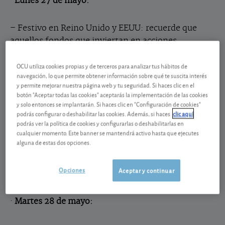
·
Lunes 27 de mayo:
– Festivo en Reino Unido y EEUU: recuerde que
aquellos fondos que inviertan en acciones
británicas o norteamericanas más de un 5% de su
OCU utiliza cookies propias y de terceros para analizar tus hábitos de
cartera no podrán calcular su valor liquidativo
navegación, lo que permite obtener información sobre qué te suscita interés
hasta el día siguiente hábil.
y permite mejorar nuestra página web y tu seguridad. Si haces clic en el
botón "Aceptar todas las cookies" aceptarás la implementación de las cookies
y solo entonces se implantarán. Si haces clic en "Configuración de cookies"
– Ventas minoristas en Alemania
podrás configurar o deshabilitar las cookies. Además, si haces
clic aquí
podrás ver la política de cookies y configurarlas o deshabilitarlas en
cualquier momento. Este banner se mantendrá activo hasta que ejecutes
– Confianza del consumidor provisional en
alguna de estas dos opciones.
Alemania
Opciones
Aceptar y continuar
·
Martes 28 de mayo: