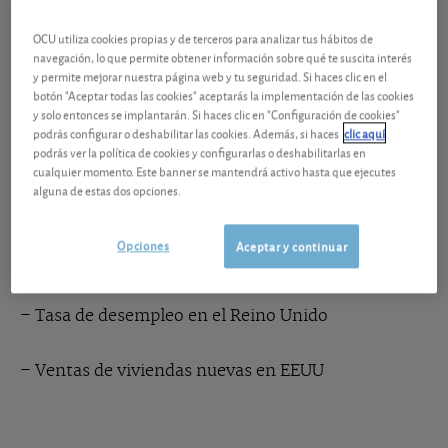
– Precios industriales en Alemania
OCU utiliza cookies propias y de terceros para analizar tus hábitos de
navegación, lo que permite obtener información sobre qué te suscita interés
– Índice de precios de viviendas en el Reino Unido
y permite mejorar nuestra página web y tu seguridad. Si haces clic en el
botón "Aceptar todas las cookies" aceptarás la implementación de las cookies
y solo entonces se implantarán. Si haces clic en "Configuración de cookies"
podrás configurar o deshabilitar las cookies. Además, si haces
clic aquí
podrás ver la política de cookies y configurarlas o deshabilitarlas en
cualquier momento. Este banner se mantendrá activo hasta que ejecutes
·
Martes 22 de enero:
alguna de estas dos opciones.
– Índice ZEW de Confianza de los consumidores
Opciones
Aceptar y continuar
sobre el clima económico en Alemania
– Tasa de desempleo en el Reino Unido
– Ventas de viviendas nuevas en EEUU