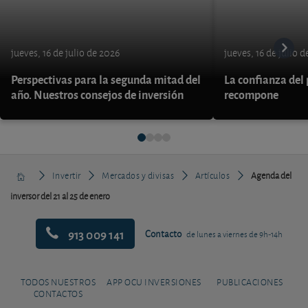
jueves, 16 de julio de 2026
jueves, 16 de julio 
Perspectivas para la segunda mitad del
La confianza del
año. Nuestros consejos de inversión
recompone
Invertir
Mercados y divisas
Artículos
Agenda del
inversor del 21 al 25 de enero
913 009 141
Contacto
de lunes a viernes de 9h-14h
TODOS NUESTROS
APP OCU INVERSIONES
PUBLICACIONES
CONTACTOS