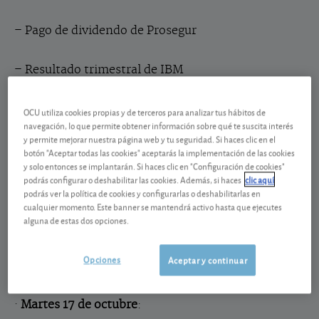
–
Pago de dividendo de Prosegur
–
Resultado trimestral de IBM
– Balanza comercial en la zona euro
OCU utiliza cookies propias y de terceros para analizar tus hábitos de
navegación, lo que permite obtener información sobre qué te suscita interés
y permite mejorar nuestra página web y tu seguridad. Si haces clic en el
– Encuesta manufacturera de Nueva York en EEUU
botón "Aceptar todas las cookies" aceptarás la implementación de las cookies
y solo entonces se implantarán. Si haces clic en "Configuración de cookies"
podrás configurar o deshabilitar las cookies. Además, si haces
clic aquí
– Producción industrial en Japón
podrás ver la política de cookies y configurarlas o deshabilitarlas en
cualquier momento. Este banner se mantendrá activo hasta que ejecutes
alguna de estas dos opciones.
– Utilización de la capacidad instalada en Japón
Opciones
Aceptar y continuar
·
Martes 17 de octubre
: