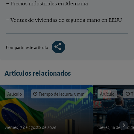
– Precios industriales en Alemania
– Ventas de viviendas de segunda mano en EEUU
Compartir este artículo
Artículos relacionados
Artículo
Tiempo de lectura: 3 min.
Artículo
T
viernes, 7 de agosto de 2026
jueves, 16 de julio 