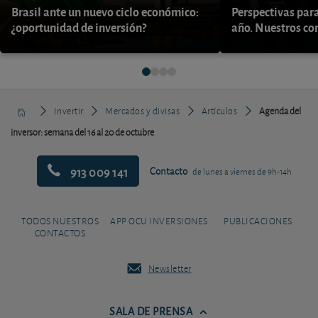
Brasil ante un nuevo ciclo económico:
Perspectivas par
¿oportunidad de inversión?
año. Nuestros con
Invertir
Mercados y divisas
Artículos
Agenda del
inversor: semana del 16 al 20 de octubre
913 009 141
Contacto
de lunes a viernes de 9h-14h
TODOS NUESTROS
APP OCU INVERSIONES
PUBLICACIONES
CONTACTOS
Newsletter
SALA DE PRENSA