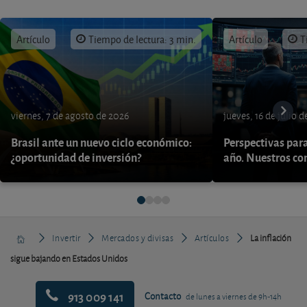
Artículo
Tiempo de lectura: 3 min.
Artículo
T
viernes, 7 de agosto de 2026
jueves, 16 de julio 
Brasil ante un nuevo ciclo económico:
Perspectivas par
¿oportunidad de inversión?
año. Nuestros con
Invertir
Mercados y divisas
Artículos
La inflación
sigue bajando en Estados Unidos
913 009 141
Contacto
de lunes a viernes de 9h-14h