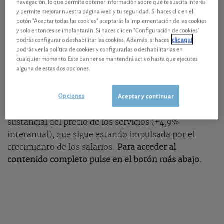
navegación, lo que permite obtener información sobre qué te suscita interés
La inflación subyacente (excluidos la energía y los
y permite mejorar nuestra página web y tu seguridad. Si haces clic en el
botón "Aceptar todas las cookies" aceptarás la implementación de las cookies
alimentos) en Estados Unidos fue del 3,2% en julio
y solo entonces se implantarán. Si haces clic en "Configuración de cookies"
frente al 3,3% de junio. En conjunto, estas cifras
podrás configurar o deshabilitar las cookies. Además, si haces
clic aquí
apuntan a una desaceleración gradual de la
podrás ver la política de cookies y configurarlas o deshabilitarlas en
cualquier momento. Este banner se mantendrá activo hasta que ejecutes
inflación, impulsada en particular por la caída de los
alguna de estas dos opciones.
precios de los carburantes y los automóviles. No
obstante, la inflación sigue estando muy lejos del
Opciones
Aceptar y continuar
objetivo del 2% fijado por la Reserva Federal
estadounidense. Esto se debe a la subida aún
sustancial del precio de los servicios (+4,9%
interanual), que sigue estando impulsada por el
crecimiento de los salarios.
Para acceder al
contenido completo pulse en el botón más abajo.