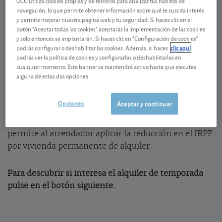
OCU utiliza cookies propias y de terceros para analizar tus hábitos de
navegación, lo que permite obtener información sobre qué te suscita interés
Viajes de negocios, trabajadores desplazados
y permite mejorar nuestra página web y tu seguridad. Si haces clic en el
temporalmente o quienes buscan una vivienda
botón "Aceptar todas las cookies" aceptarás la implementación de las cookies
mientras hacen la reforma de la suya son algunas
y solo entonces se implantarán. Si haces clic en "Configuración de cookies"
situaciones en las que profesionales, empresas o
podrás configurar o deshabilitar las cookies. Además, si haces
clic aquí
podrás ver la política de cookies y configurarlas o deshabilitarlas en
particulares pueden necesitar un alquiler de
cualquier momento. Este banner se mantendrá activo hasta que ejecutes
temporada. Una modalidad que recoge de forma
alguna de estas dos opciones.
diferenciada la Ley de Arrendamientos Urbanos
frente al alquiler de vivienda por necesidades
Opciones
Aceptar y continuar
permanentes del inquilino. Una diferencia
importante entre ellos es que el temporal no
permite al arrendador aplicar la reducción en el IRPF
por vivienda permanente de alquiler.
Para descubrir si interesa el alquiler de temporada
pulse en el botón siguiente.