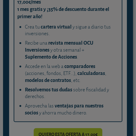
17,00€/mes
1 mes gratis y ¡35% de descuento durante el
primer año!
cartera virtual
Crea tu
y sigue a diario tus
inversiones.
revista mensual OCU
Recibe una
Inversiones
y otra semanal +
Suplemento de Acciones
.
comparadores
Accede en la web a
calculadoras
(acciones, fondos, ETF...),
,
modelos de contratos
, etc.
Resolvemos tus dudas
sobre fiscalidad y
derechos.
ventajas para nuestros
Aprovecha las
socios
y ahorra mucho dinero.
QUIERO ESTA OFERTA A 17,00€