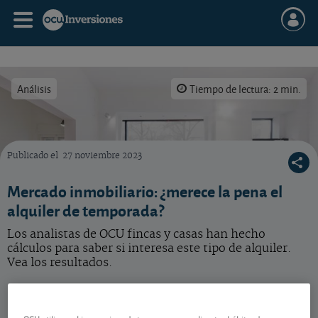
Análisis
Tiempo de lectura: 2 min.
Publicado el
27 noviembre 2023
El alquiler de temporada puede ser más rentable que el permanente. Ahora bien, la razón
Mercado inmobiliario: ¿merece la pena el
alquiler de temporada?
Los analistas de OCU fincas y casas han hecho
cálculos para saber si interesa este tipo de alquiler.
Vea los resultados.
Tener más control sobre el alquiler