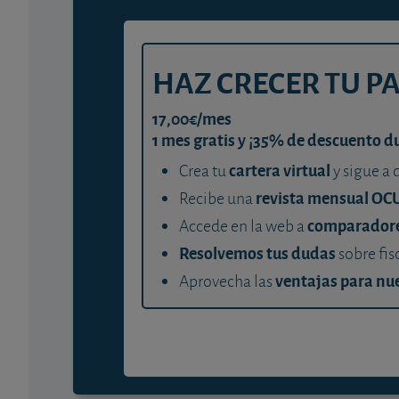
HAZ CRECER TU P
17,00€/mes
1 mes gratis y ¡35% de descuento d
cartera virtual
Crea tu
y sigue a 
revista mensual OC
Recibe una
comparador
Accede en la web a
Resolvemos tus dudas
sobre fis
ventajas para nue
Aprovecha las