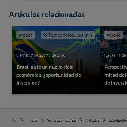
Artículos relacionados
Artículo
Tiempo de lectura: 3 min.
Artículo
viernes, 7 de agosto de 2026
jueves, 16 de
Brasil ante un nuevo ciclo
Perspecti
económico: ¿oportunidad de
mitad del
inversión?
de invers
Invertir
Mercados y divisas
Artículos
La zona euro