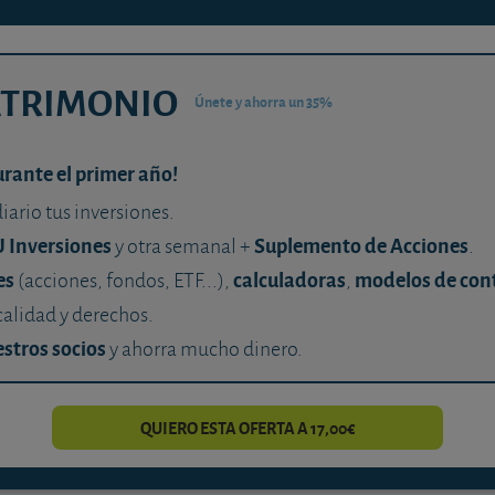
ATRIMONIO
Únete y ahorra un 35%
urante el primer año!
diario tus inversiones.
U Inversiones
Suplemento de Acciones
y otra semanal +
.
es
calculadoras
modelos de con
(acciones, fondos, ETF...),
,
calidad y derechos.
stros socios
y ahorra mucho dinero.
QUIERO ESTA OFERTA A 17,00€