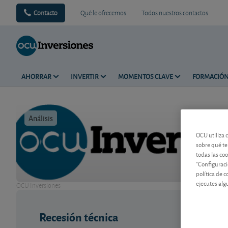
Contacto
Qué le ofrecemos
Todos nuestros contactos
AHORRAR
INVERTIR
MOMENTOS CLAVE
FORMACIÓ
Análisis
Tiempo de 
OCU utiliza 
sobre qué te
todas las co
"Configuraci
política de 
ejecutes alg
OCU Inversiones
Recesión técnica