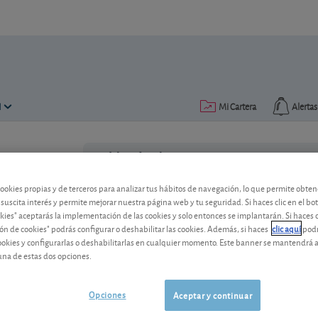
N
Mi Cartera
Alertas
Publicado el
12 junio 2023
lectura: 1 min.
La zona euro entra en recesi
cookies propias y de terceros para analizar tus hábitos de navegación, lo que permite obte
 suscita interés y permite mejorar nuestra página web y tu seguridad. Si haces clic en el bo
okies" aceptarás la implementación de las cookies y solo entonces se implantarán. Si haces c
Tras cerrar en negativo tanto el último
ón de cookies" podrás configurar o deshabilitar las cookies. Además, si haces
clic aquí
podr
este, la eurozona se encuentra oficial
cookies y configurarlas o deshabilitarlas en cualquier momento. Este banner se mantendrá 
una de estas dos opciones.
Opciones
Aceptar y continuar