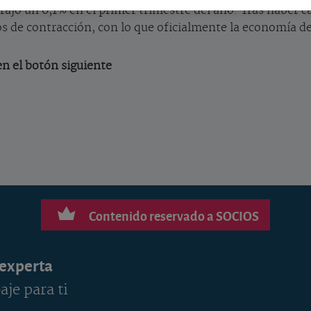
trajo un 0,1% en el primer trimestre del año. Tras haber 
os de contracción, con lo que oficialmente la economía d
 en el botón siguiente
Contenido reservado a SOCIOS
 experta
aje para ti