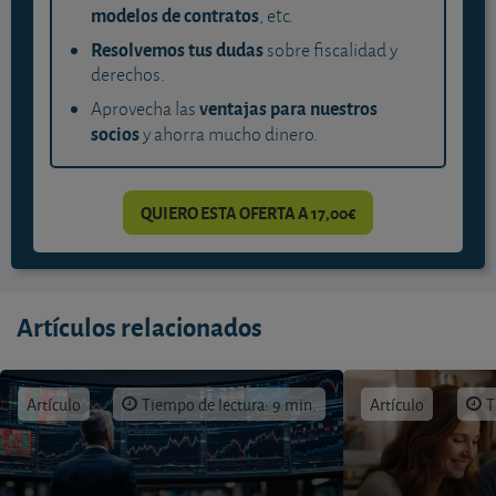
modelos de contratos
, etc.
Resolvemos tus dudas
sobre fiscalidad y
derechos.
ventajas para nuestros
Aprovecha las
socios
y ahorra mucho dinero.
QUIERO ESTA OFERTA A 17,00€
Artículos relacionados
Artículo
Tiempo de lectura: 9 min.
Artículo
T