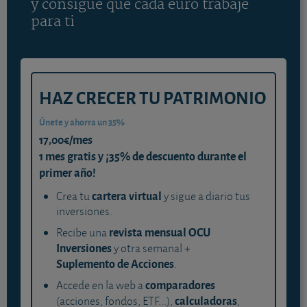
y consigue que cada euro trabaje
para ti
HAZ CRECER TU PATRIMONIO
Únete y ahorra un 35%
17,00€/mes
1 mes gratis y ¡35% de descuento durante el
primer año!
cartera virtual
Crea tu
y sigue a diario tus
inversiones.
revista mensual OCU
Recibe una
Inversiones
y otra semanal +
Suplemento de Acciones
.
comparadores
Accede en la web a
calculadoras
(acciones, fondos, ETF...),
,