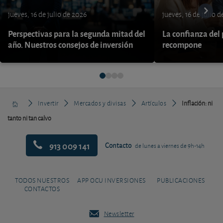
jueves, 16 de julio de 2026
jueves, 16 de julio 
Perspectivas para la segunda mitad del
La confianza del
año. Nuestros consejos de inversión
recompone
Invertir
Mercados y divisas
Artículos
Inflación: ni
tanto ni tan calvo
913 009 141
Contacto
de lunes a viernes de 9h-14h
TODOS NUESTROS
APP OCU INVERSIONES
PUBLICACIONES
CONTACTOS
Newsletter