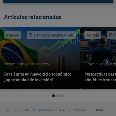
Artículos relacionados
Artículo
Tiempo de lectura: 3 min.
Artículo
T
viernes, 7 de agosto de 2026
jueves, 16 de julio 
Brasil ante un nuevo ciclo económico:
Perspectivas par
¿oportunidad de inversión?
año. Nuestros con
Invertir
Mercados y divisas
Artículos
Fincas