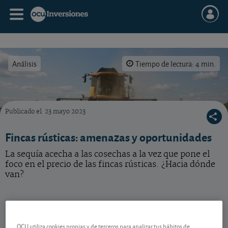
Análisis
Tiempo de lectura: 4 min.
Publicado el
23 mayo 2023
En OCU fincas y casas apuestan por las tierras de cereal de secano.
Fincas rústicas: amenazas y oportunidades
La sequía acecha a las cosechas a la vez que pone el
foco en el precio de las fincas rústicas. ¿Hacia dónde
van?
Un interés creciente
Con un mercado inmobiliario agitado donde la
OCU utiliza cookies propias y de terceros para analizar tus hábitos de