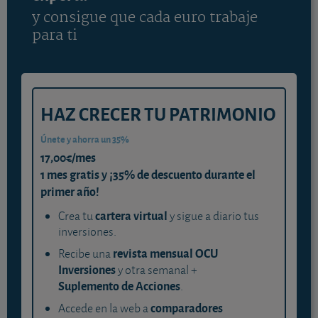
y consigue que cada euro trabaje
para ti
HAZ CRECER TU PATRIMONIO
Únete y ahorra un 35%
17,00€/mes
1 mes gratis y ¡35% de descuento durante el
primer año!
cartera virtual
Crea tu
y sigue a diario tus
inversiones.
revista mensual OCU
Recibe una
Inversiones
y otra semanal +
Suplemento de Acciones
.
comparadores
Accede en la web a