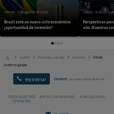
viernes, 7 de agosto de 2026
jueves, 16 de julio 
Brasil ante un nuevo ciclo económico:
Perspectivas par
¿oportunidad de inversión?
año. Nuestros con
Invertir
Mercados y divisas
Artículos
Dónde
invertir en garajes
913 009 141
Contacto
de lunes a viernes de 9h-14h
TODOS NUESTROS
APP OCU INVERSIONES
PUBLICACIONES
CONTACTOS
Newsletter