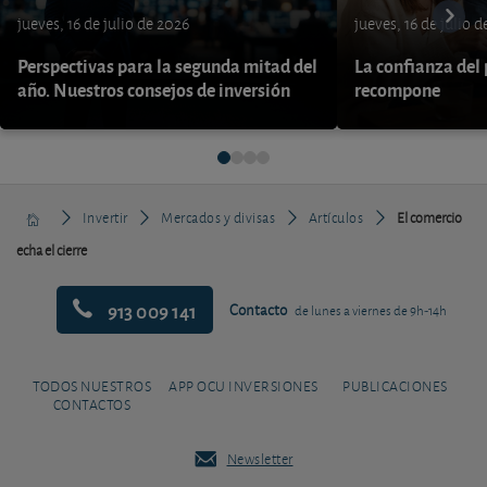
jueves, 16 de julio de 2026
jueves, 16 de julio 
Perspectivas para la segunda mitad del
La confianza del
año. Nuestros consejos de inversión
recompone
Invertir
Mercados y divisas
Artículos
El comercio
echa el cierre
913 009 141
Contacto
de lunes a viernes de 9h-14h
TODOS NUESTROS
APP OCU INVERSIONES
PUBLICACIONES
CONTACTOS
Newsletter