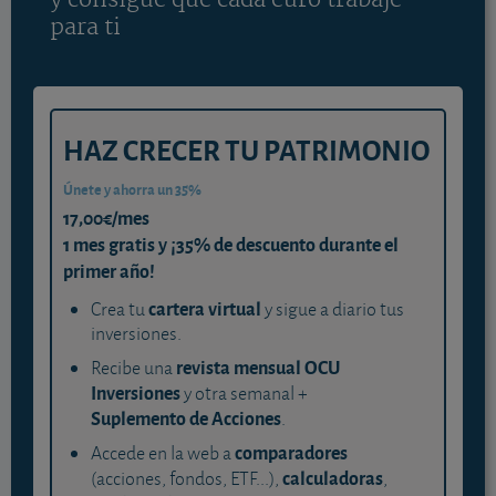
y consigue que cada euro trabaje
para ti
HAZ CRECER TU PATRIMONIO
Únete y ahorra un 35%
17,00€/mes
1 mes gratis y ¡35% de descuento durante el
primer año!
cartera virtual
Crea tu
y sigue a diario tus
inversiones.
revista mensual OCU
Recibe una
Inversiones
y otra semanal +
Suplemento de Acciones
.
comparadores
Accede en la web a
calculadoras
(acciones, fondos, ETF...),
,