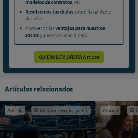
modelos de contratos
, etc.
Resolvemos tus dudas
sobre fiscalidad y
derechos.
ventajas para nuestros
Aprovecha las
socios
y ahorra mucho dinero.
QUIERO ESTA OFERTA A 17,00€
Artículos relacionados
Artículo
Tiempo de lectura: 9 min.
Artículo
T