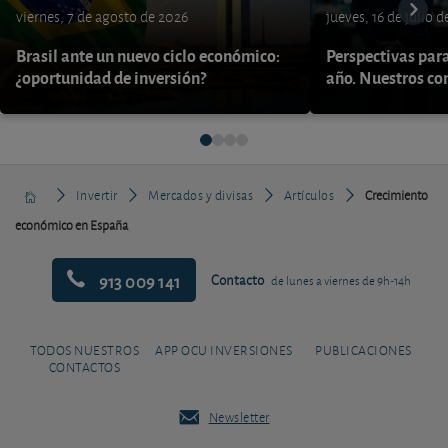
viernes, 7 de agosto de 2026
jueves, 16 de julio 
Brasil ante un nuevo ciclo económico:
Perspectivas par
¿oportunidad de inversión?
año. Nuestros con
Invertir
Mercados y divisas
Artículos
Crecimiento
económico en España
913 009 141
Contacto
de lunes a viernes de 9h-14h
TODOS NUESTROS
APP OCU INVERSIONES
PUBLICACIONES
CONTACTOS
Newsletter