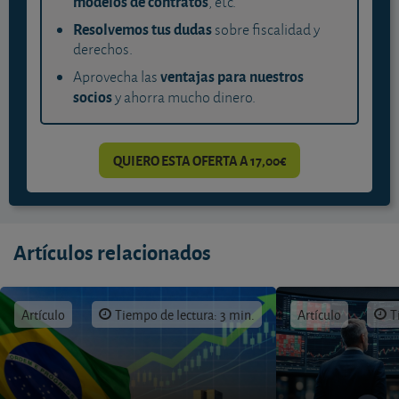
modelos de contratos
, etc.
Resolvemos tus dudas
sobre fiscalidad y
derechos.
ventajas para nuestros
Aprovecha las
socios
y ahorra mucho dinero.
QUIERO ESTA OFERTA A 17,00€
Artículos relacionados
Artículo
Tiempo de lectura: 3 min.
Artículo
T