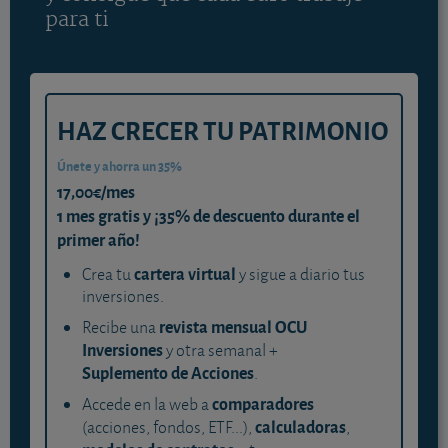
para ti
HAZ CRECER TU PATRIMONIO
Únete y ahorra un 35%
17,00€/mes
1 mes gratis y ¡35% de descuento durante el
primer año!
cartera virtual
Crea tu
y sigue a diario tus
inversiones.
revista mensual OCU
Recibe una
Inversiones
y otra semanal +
Suplemento de Acciones
.
comparadores
Accede en la web a
calculadoras
(acciones, fondos, ETF...),
,