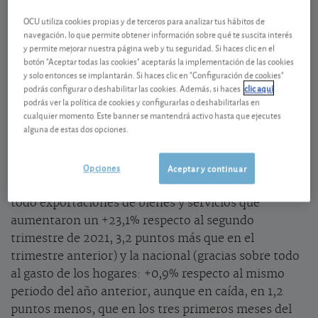
al alza
OCU utiliza cookies propias y de terceros para analizar tus hábitos de
En el segundo trimestre del año la economía
navegación, lo que permite obtener información sobre qué te suscita interés
española creció finalmente más de lo inicialmente
y permite mejorar nuestra página web y tu seguridad. Si haces clic en el
botón "Aceptar todas las cookies" aceptarás la implementación de las cookies
previsto, según ha confirmado el INE (Instituto
y solo entonces se implantarán. Si haces clic en "Configuración de cookies"
Nacional de Estadística). Así, en dicho periodo
podrás configurar o deshabilitar las cookies. Además, si haces
clic aquí
nuestra economía creció con respecto al primer
podrás ver la política de cookies y configurarlas o deshabilitarlas en
trimestre un
+1,5%
frente al +1,1% estimado en julio.
cualquier momento. Este banner se mantendrá activo hasta que ejecutes
alguna de estas dos opciones.
En términos interanuales también aumentó hasta
el
+6,8%
desde el +6,3% estimado anteriormente. Un
Opciones
crecimiento que ha sido propiciado
Aceptar y continuar
fundamentalmente por la
demanda externa
(sobre
todo exportaciones de bienes y servicios que
aumentaron un +23,1% respecto al segundo
trimestre de 2021, 3,2 puntos más que en el
trimestre anterior) y la nacional (gracias sobre todo
al gasto de los hogares: +0,9% respecto al mismo
periodo del año anterior, aunque en caída, en 1,2
puntos menos, que en los tres primeros meses del