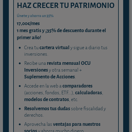
HAZ CRECER TU PATRIMONIO
Únete y ahorra un 35%
17,00€/mes
1 mes gratis y ¡35% de descuento durante el
primer año!
cartera virtual
Crea tu
y sigue a diario tus
inversiones.
revista mensual OCU
Recibe una
Inversiones
y otra semanal +
Suplemento de Acciones
.
comparadores
Accede en la web a
calculadoras
(acciones, fondos, ETF...),
,
modelos de contratos
, etc.
Resolvemos tus dudas
sobre fiscalidad y
derechos.
ventajas para nuestros
Aprovecha las
socios
y ahorra mucho dinero.