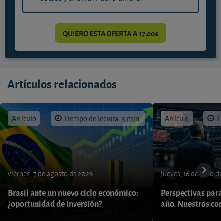
QUIERO ESTA OFERTA A 17,00€
Artículos relacionados
Artículo
Tiempo de lectura: 3 min.
Artículo
T
viernes, 7 de agosto de 2026
jueves, 16 de julio 
Brasil ante un nuevo ciclo económico:
Perspectivas par
¿oportunidad de inversión?
año. Nuestros con