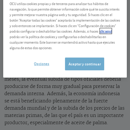
OCU utiliza cookies propias y de terceros para analizar tus hábitos de
en los tres primeros meses del año. Esto se debió a
navegación, lo que permite obtener información sobre qué te suscita interés
una aceleración del consumo interno y, sobre todo,
y permite mejorar nuestra página web y tu seguridad. Si haces clic en el
botón "Aceptar todas las cookies" aceptarás la implementación de las cookies
al auge de las exportaciones. En términos anuales,
el
y solo entonces se implantarán. Si haces clic en "Configuración de cookies"
crecimiento del PIB (Producto Interior Bruto) fue del
podrás configurar o deshabilitar las cookies. Además, si haces
clic aquí
5,44%.
podrás ver la política de cookies y configurarlas o deshabilitarlas en
cualquier momento. Este banner se mantendrá activo hasta que ejecutes
La inflación indonesia se mantiene relativamente
alguna de estas dos opciones.
contenida (
4,94%
), lo que ha permitido al banco
central mantener los tipos oficiales en el mínimo
Opciones
Aceptar y continuar
histórico del
3,5%
hasta ahora. Y aunque se espera
un endurecimiento monetario en los próximos
meses, la eventual subida de tipos oficiales debería
producirse de forma muy gradual para preservar la
demanda interna. Además, la economía indonesia
se está beneficiando plenamente de la fuerte
demanda mundial y de la subida de los precios de las
materias primas, de las que el país es un importante
productor, especialmente de aceite de palma.