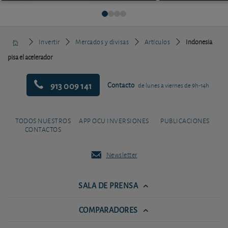
Invertir
Mercados y divisas
Artículos
Indonesia
pisa el acelerador
913 009 141
Contacto
de lunes a viernes de 9h-14h
TODOS NUESTROS
APP OCU INVERSIONES
PUBLICACIONES
CONTACTOS
Newsletter
SALA DE PRENSA
COMPARADORES