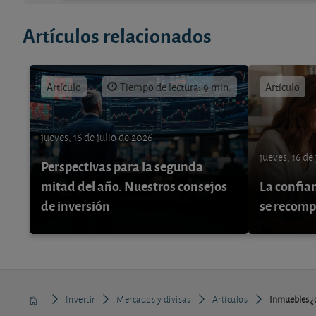
Artículos relacionados
Artículo
Tiempo de lectura: 9 min.
Artículo
jueves, 16 de julio de 2026
jueves, 16 de
Perspectivas para la segunda
mitad del año. Nuestros consejos
La confia
de inversión
se recom
Invertir
Mercados y divisas
Artículos
Inmuebles ¿