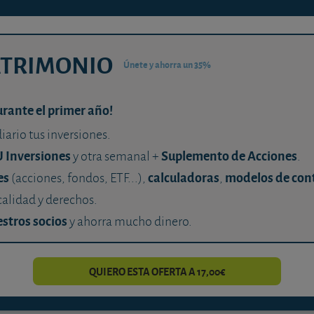
ATRIMONIO
Únete y ahorra un 35%
urante el primer año!
diario tus inversiones.
U Inversiones
Suplemento de Acciones
y otra semanal +
.
es
calculadoras
modelos de con
(acciones, fondos, ETF...),
,
calidad y derechos.
stros socios
y ahorra mucho dinero.
QUIERO ESTA OFERTA A 17,00€