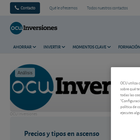
Contacto
Qué le ofrecemos
Todos nuestros contactos
AHORRAR
INVERTIR
MOMENTOS CLAVE
FORMACIÓ
Análisis
Tiempo de 
OCU utiliza 
sobre qué te
todas las co
"Configuraci
política de 
ejecutes alg
OCU Inversiones
Precios y tipos en ascenso