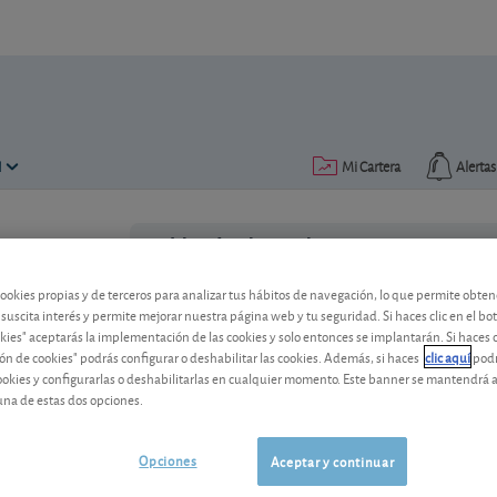
N
Mi Cartera
Alertas
Publicado el
27 julio 2022
lectura: 2 min.
Inmuebles ¿comprar o vend
cookies propias y de terceros para analizar tus hábitos de navegación, lo que permite obte
 suscita interés y permite mejorar nuestra página web y tu seguridad. Si haces clic en el bo
okies" aceptarás la implementación de las cookies y solo entonces se implantarán. Si haces c
Las ventas de viviendas, en especial l
ón de cookies" podrás configurar o deshabilitar las cookies. Además, si haces
clic aquí
podr
los precios tiran al alza. ¿Es momento 
cookies y configurarlas o deshabilitarlas en cualquier momento. Este banner se mantendrá 
una de estas dos opciones.
Opciones
Aceptar y continuar