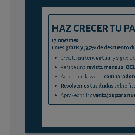
HAZ CRECER TU P
17,00€/mes
1 mes gratis y ¡35% de descuento d
cartera virtual
Crea tu
y sigue a 
revista mensual OC
Recibe una
comparador
Accede en la web a
Resolvemos tus dudas
sobre fis
ventajas para nue
Aprovecha las